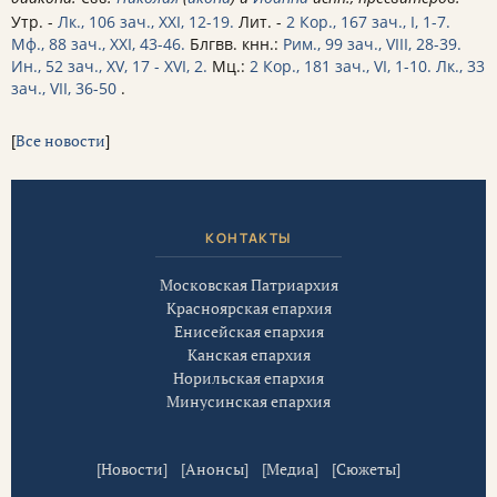
Утр. -
Лк., 106 зач., XXI, 12-19.
Лит. -
2 Кор., 167 зач., I, 1-7.
Мф., 88 зач., XXI, 43-46.
Блгвв. кнн.:
Рим., 99 зач., VIII, 28-39.
Ин., 52 зач., XV, 17 - XVI, 2.
Мц.:
2 Кор., 181 зач., VI, 1-10.
Лк., 33
зач., VII, 36-50
.
[
Все новости
]
КОНТАКТЫ
Московская Патриархия
Красноярская епархия
Енисейская епархия
Канская епархия
Норильская епархия
Минусинская епархия
[
Новости
] [
Анонсы
] [
Медиа
] [
Сюжеты
]