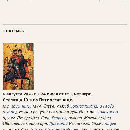
КАЛЕНДАРЬ
6 августа 2026 г. ( 24 июля ст.ст.), четверг.
Седмица 10-я по Пятидесятнице.
Мц.
Христины
. Мчч. блгвв. князей
Бориса
(
икона
) и
Глеба
(
икона
), во св. Крещении Романа и Давида. Прп.
Поликарпа
,
архим. Печерского. Свт.
Георгия
, архиеп. Могилевского.
Обретение мощей прп.
Далмата
Исетского. Сщмч.
Алфея
диакона. Свв.
Николая
(
икона
) и
Иоанна
испп., пресвитеров.