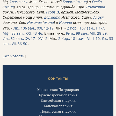
Мц.
Христины
. Мчч. блгвв. князей
Бориса
(
икона
) и
Глеба
(
икона
), во св. Крещении Романа и Давида. Прп.
Поликарпа
,
архим. Печерского. Свт.
Георгия
, архиеп. Могилевского.
Обретение мощей прп.
Далмата
Исетского. Сщмч.
Алфея
диакона. Свв.
Николая
(
икона
) и
Иоанна
испп., пресвитеров.
Утр. -
Лк., 106 зач., XXI, 12-19.
Лит. -
2 Кор., 167 зач., I, 1-7.
Мф., 88 зач., XXI, 43-46.
Блгвв. кнн.:
Рим., 99 зач., VIII, 28-39.
Ин., 52 зач., XV, 17 - XVI, 2.
Мц.:
2 Кор., 181 зач., VI, 1-10.
Лк., 33
зач., VII, 36-50
.
[
Все новости
]
КОНТАКТЫ
Московская Патриархия
Красноярская епархия
Енисейская епархия
Канская епархия
Норильская епархия