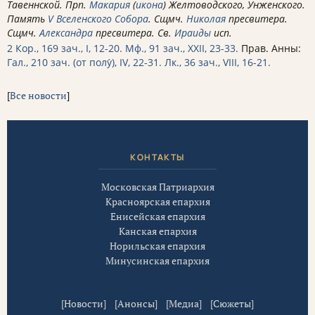
Тавеннской. Прп.
Макария
(
икона
) Желтоводского, Унженского.
Память
V Вселенского Собора
. Сщмч.
Николая
пресвитера.
Сщмч.
Александра
пресвитера. Св.
Ираиды
исп.
2 Кор., 169 зач., I, 12-20.
Мф., 91 зач., XXII, 23-33.
Прав. Анны:
Гал., 210 зач. (от полу́), IV, 22-31.
Лк., 36 зач., VIII, 16-21.
[
Все новости
]
КОНТАКТЫ
Московская Патриархия
Красноярская епархия
Енисейская епархия
Канская епархия
Норильская епархия
Минусинская епархия
[
Новости
] [
Анонсы
] [
Медиа
] [
Сюжеты
]