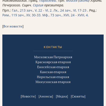
Никомидийских. Прмц.
Параскевы
. Прп.
Моисея
(
икона
) Угрина,
Печерского. Сщмч.
Сергия
пресвитера.
Прп.:
Гал., 213 зач., V, 22 - VI, 2.
Лк., 24 зач., VI, 17-23
. Ряд.:
Рим., 119 зач., XV, 30-33.
Мф., 73 зач., XVII, 24 - XVIII, 4.
[
Все новости
]
КОНТАКТЫ
Московская Патриархия
Красноярская епархия
Енисейская епархия
Канская епархия
Норильская епархия
Минусинская епархия
[
Новости
] [
Анонсы
] [
Медиа
] [
Сюжеты
]