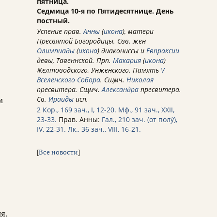
пятница.
Седмица 10-я по Пятидесятнице. День
постный.
Успение прав.
Анны
(
икона
), матери
Пресвятой Богородицы. Свв. жен
Олимпиады
(
икона
) диакониссы и
Евпраксии
девы, Тавеннской. Прп.
Макария
(
икона
)
Желтоводского, Унженского. Память
V
Вселенского Собора
. Сщмч.
Николая
пресвитера. Сщмч.
Александра
пресвитера.
м
Св.
Ираиды
исп.
2 Кор., 169 зач., I, 12-20.
Мф., 91 зач., XXII,
23-33.
Прав. Анны:
Гал., 210 зач. (от полу́),
IV, 22-31.
Лк., 36 зач., VIII, 16-21.
[
Все новости
]
я.