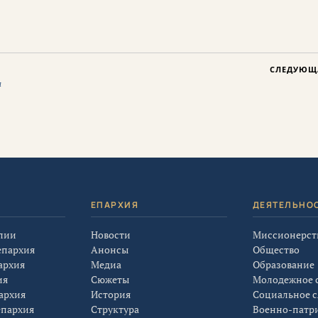
СЛЕДУЮЩ
а
Я
ЕПАРХИЯ
ДЕЯТЕЛЬНО
лии
Новости
Миссионерст
епархия
Анонсы
Общество
архия
Медиа
Образование
ия
Сюжеты
Молодежное 
архия
История
Социальное 
епархия
Структура
Военно-патр