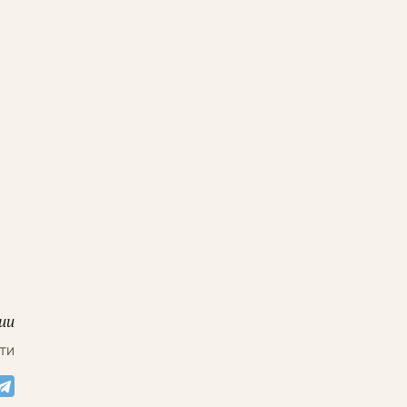
ии
ти