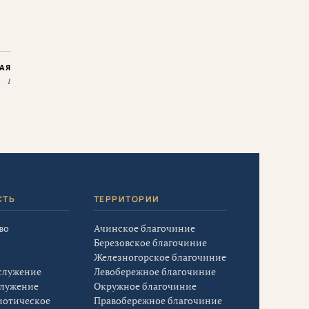
АЯ
1
СТЬ
ТЕРРИТОРИИ
во
Ачинское благочиние
Березовское благочиние
Железногорское благочиние
служение
Левобережное благочиние
служение
Окружное благочиние
иотическое
Правобережное благочиние