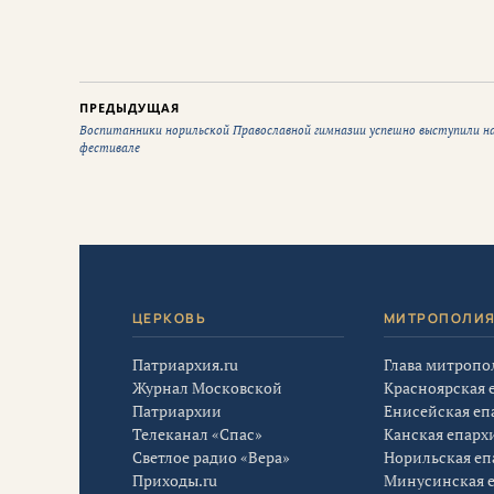
ПРЕДЫДУЩАЯ
Воспитанники норильской Православной гимназии успешно выступили н
фестивале
ЦЕРКОВЬ
МИТРОПОЛИ
Патриархия.ru
Глава митропо
Журнал Московской
Красноярская 
Патриархии
Енисейская еп
Телеканал «Спас»
Канская епарх
Светлое радио «Вера»
Норильская еп
Приходы.ru
Минусинская 