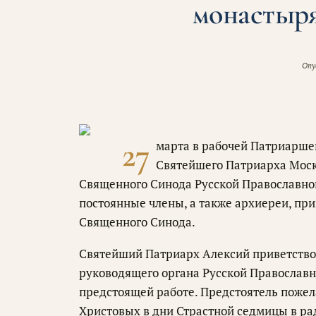
монастыря
Опу
27
марта в рабочей Патриарше
Святейшего Патриарха Моско
Священного Синода Русской Православной
постоянные члены, а также архиереи, пр
Священного Синода.
Святейший Патриарх Алексий приветствов
руководящего органа Русской Православн
предстоящей работе. Предстоятель пожел
Христовых в дни Страстной седмицы в ра