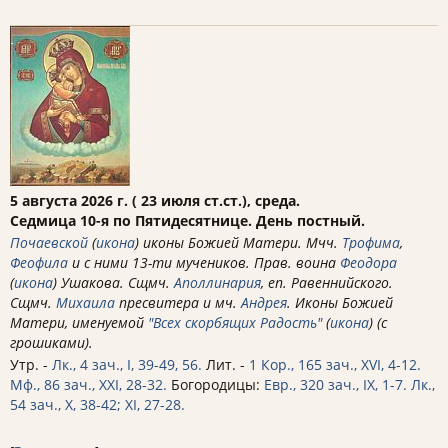
5 августа 2026 г. ( 23 июля ст.ст.), среда.
Седмица 10-я по Пятидесятнице. День постный.
Почаевской
(
икона
) иконы Божией Матери. Мчч.
Трофима
,
Феофила
и с ними 13-ти мучеников. Прав. воина
Феодора
(
икона
) Ушакова. Сщмч.
Аполлинария
, еп. Равеннийского.
Сщмч.
Михаила
пресвитера и мч.
Андрея
. Иконы Божией
Матери, именуемой
"Всех скорбящих Радость"
(
икона
) (с
грошиками).
Утр. -
Лк., 4 зач., I, 39-49, 56.
Лит. -
1 Кор., 165 зач., XVI, 4-12.
Мф., 86 зач., XXI, 28-32.
Богородицы:
Евр., 320 зач., IX, 1-7.
Лк.,
54 зач., X, 38-42; XI, 27-28.