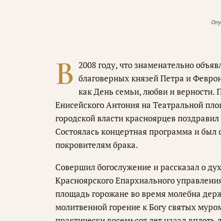
Опу
В
2008 году, что знаменательно объя
благоверных князей Петра и Февро
как День семьи, любви и верности.
Енисейского Антония на Театральной пло
городской власти красноярцев поздравил 
Состоялась концертная программа и был
покровителям брака.
Совершил богослужение и рассказал о д
Красноярского Епархиального управления
площадь горожане во время молебна дер
молитвенной горение к Богу святых муро
практически восемьсот лет назад вплоть 