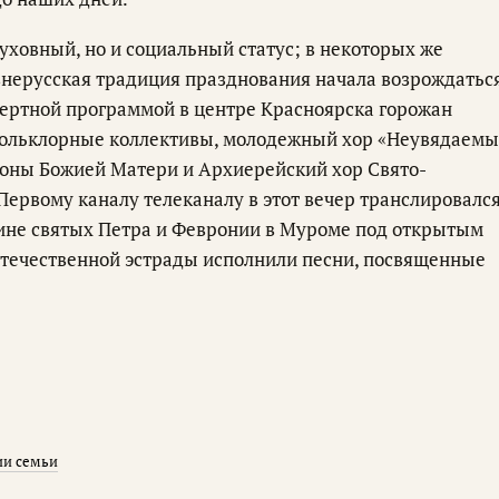
духовный, но и социальный статус; в некоторых же
евнерусская традиция празднования начала возрождатьс
нцертной программой в центре Красноярска горожан
ольклорные коллективы, молодежный хор «Неувядаем
коны Божией Матери и Архиерейский хор Свято-
Первому каналу телеканалу в этот вечер транслировалс
не святых Петра и Февронии в Муроме под открытым
отечественной эстрады исполнили песни, посвященные
ии семьи