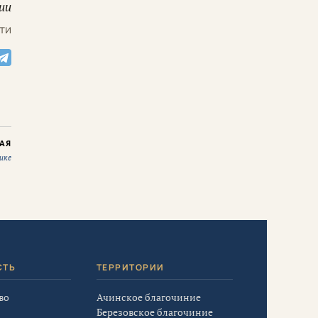
ии
ти
АЯ
ике
СТЬ
ТЕРРИТОРИИ
во
Ачинское благочиние
Березовское благочиние