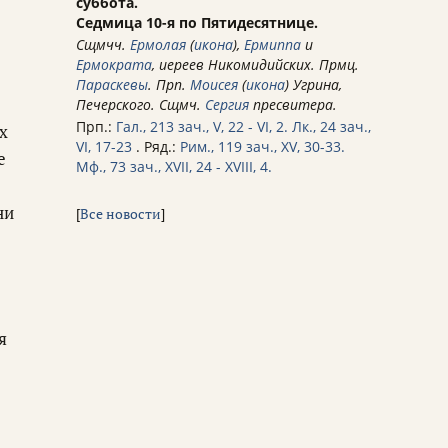
суббота.
Седмица 10-я по Пятидесятнице.
Сщмчч.
Ермолая
(
икона
),
Ермиппа
и
Ермократа
, иереев Никомидийских. Прмц.
Параскевы
. Прп.
Моисея
(
икона
) Угрина,
Печерского. Сщмч.
Сергия
пресвитера.
Прп.:
Гал., 213 зач., V, 22 - VI, 2.
Лк., 24 зач.,
х
VI, 17-23
. Ряд.:
Рим., 119 зач., XV, 30-33.
е
Мф., 73 зач., XVII, 24 - XVIII, 4.
ни
[
Все новости
]
я