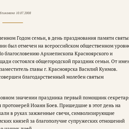
бликовано
10.07.2008
вленном Годом семьи, в день празднования памяти святы
нии был отмечен на всероссийском общественном уровн
 По благословению Архиепископа Красноярского и
щади состоялся общегородской праздник семьи. От име
заместитель главы г. Красноярска Василий Куимов.
 совершен благодарственный молебен святым
уховном значении праздника первый помощник секретар
 протоиерей Иоанн Боев. Пришедшие в этот день на
жали в руках зажженные свечи, символизирующие
мских князей за благополучие супружеских отношений
до наших дней.