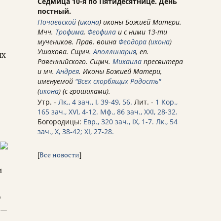
Седмица 10-я по Пятидесятнице. День
постный.
Почаевской
(
икона
) иконы Божией Матери.
Мчч.
Трофима
,
Феофила
и с ними 13-ти
мучеников. Прав. воина
Феодора
(
икона
)
Ушакова. Сщмч.
Аполлинария
, еп.
их
Равеннийского. Сщмч.
Михаила
пресвитера
и мч.
Андрея
. Иконы Божией Матери,
именуемой
"Всех скорбящих Радость"
(
икона
) (с грошиками).
Утр. -
Лк., 4 зач., I, 39-49, 56.
Лит. -
1 Кор.,
165 зач., XVI, 4-12.
Мф., 86 зач., XXI, 28-32.
Богородицы:
Евр., 320 зач., IX, 1-7.
Лк., 54
зач., X, 38-42; XI, 27-28.
[
Все новости
]
и
о
 —