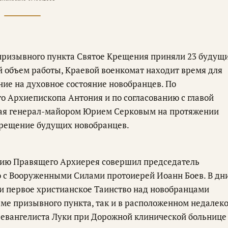
 призывного пункта Святое Крещения приняли 23 будущ
й объем работы, Краевой военкомат находит время для
ние на духовное состояние новобранцев. По
 Архиепископа Антония и по согласованию с главой
рая генерал-майором Юрием Серковым на протяжении
рещение будущих новобранцев.
нию Правящего Архиерея совершил председатель
ю с Вооруженными Силами протоиерей Иоанн Боев. В дн
и первое христианское Таинство над новобранцами
рме призывного пункта, так и в расположенном недалек
и евангелиста Луки при Дорожной клинической больнице