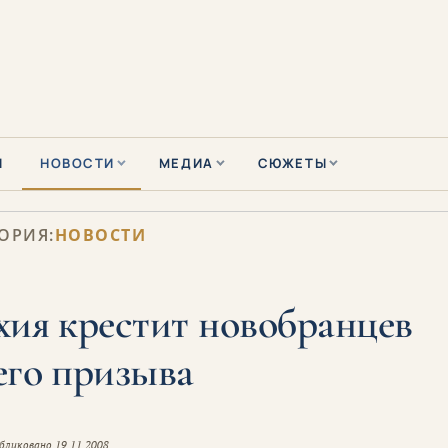
Ы
НОВОСТИ
МЕДИА
СЮЖЕТЫ
ОРИЯ:
НОВОСТИ
хия крестит новобранцев
его призыва
бликовано
19.11.2008