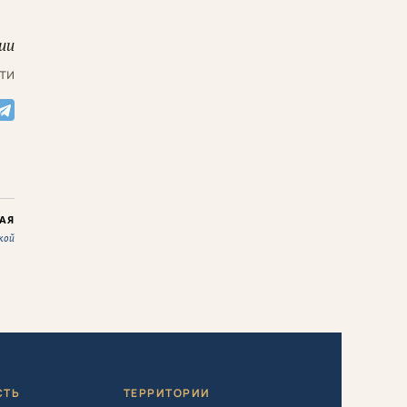
ии
ти
АЯ
кой
СТЬ
ТЕРРИТОРИИ