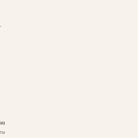
–
ии
ти