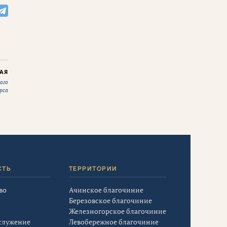
АЯ
ого
рса
СТЬ
ТЕРРИТОРИИ
во
Ачинское благочиние
Березовское благочиние
Железногорское благочиние
служение
Левобережное благочиние