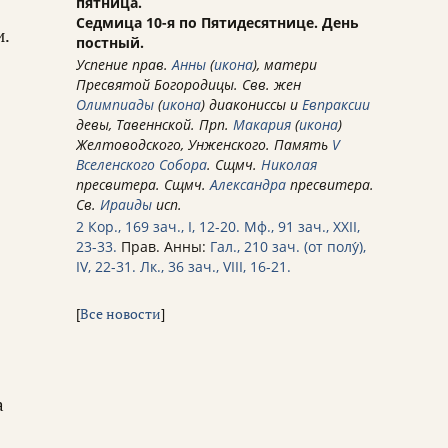
пятница.
Седмица 10-я по Пятидесятнице. День
и.
постный.
Успение прав.
Анны
(
икона
), матери
Пресвятой Богородицы. Свв. жен
Олимпиады
(
икона
) диакониссы и
Евпраксии
девы, Тавеннской. Прп.
Макария
(
икона
)
Желтоводского, Унженского. Память
V
Вселенского Собора
. Сщмч.
Николая
пресвитера. Сщмч.
Александра
пресвитера.
Св.
Ираиды
исп.
2 Кор., 169 зач., I, 12-20.
Мф., 91 зач., XXII,
23-33.
Прав. Анны:
Гал., 210 зач. (от полу́),
IV, 22-31.
Лк., 36 зач., VIII, 16-21.
[
Все новости
]
а