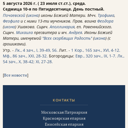
5 августа 2026 г. ( 23 июля ст.ст.), среда.
Седмица 10-я по Пятидесятнице. День постный.
Почаевской
(
икона
) иконы Божией Матери. Мчч.
Трофима
,
Феофила
и с ними 13-ти мучеников. Прав. воина
Феодора
(
икона
) Ушакова. Сщмч.
Аполлинария
, еп. Равеннийского.
Сщмч.
Михаила
пресвитера и мч.
Андрея
. Иконы Божией
Матери, именуемой
"Всех скорбящих Радость"
(
икона
) (с
грошиками).
Утр. -
Лк., 4 зач., I, 39-49, 56.
Лит. -
1 Кор., 165 зач., XVI, 4-12.
Мф., 86 зач., XXI, 28-32.
Богородицы:
Евр., 320 зач., IX, 1-7.
Лк.,
54 зач., X, 38-42; XI, 27-28.
[
Все новости
]
КОНТАКТЫ
Московская Патриархия
Красноярская епархия
Енисейская епархия