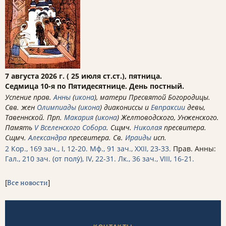
7 августа 2026 г. ( 25 июля ст.ст.), пятница.
Седмица 10-я по Пятидесятнице. День постный.
Успение прав.
Анны
(
икона
), матери Пресвятой Богородицы.
Свв. жен
Олимпиады
(
икона
) диакониссы и
Евпраксии
девы,
Тавеннской. Прп.
Макария
(
икона
) Желтоводского, Унженского.
Память
V Вселенского Собора
. Сщмч.
Николая
пресвитера.
Сщмч.
Александра
пресвитера. Св.
Ираиды
исп.
2 Кор., 169 зач., I, 12-20.
Мф., 91 зач., XXII, 23-33.
Прав. Анны:
Гал., 210 зач. (от полу́), IV, 22-31.
Лк., 36 зач., VIII, 16-21.
[
Все новости
]