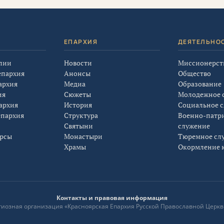
Я
ЕПАРХИЯ
ДЕЯТЕЛЬНО
лии
Новости
Миссионерст
епархия
Анонсы
Общество
архия
Медиа
Образование
ия
Сюжеты
Молодежное 
архия
История
Социальное 
епархия
Структура
Военно-патр
Святыни
служение
урсы
Монастыри
Тюремное сл
Храмы
Окормление к
Контакты и правовая информация
лигиозная организация «Красноярская Епархия Русской Православной Церкв