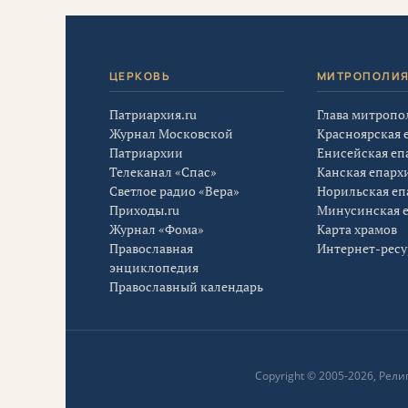
ЦЕРКОВЬ
МИТРОПОЛИ
Патриархия.ru
Глава митропо
Журнал Московской
Красноярская 
Патриархии
Енисейская еп
Телеканал «Спас»
Канская епарх
Светлое радио «Вера»
Норильская еп
Приходы.ru
Минусинская 
Журнал «Фома»
Карта храмов
Православная
Интернет-рес
энциклопедия
Православный календарь
Copyright © 2005-2026, Ре