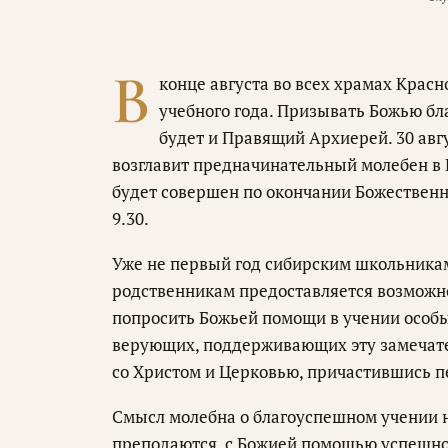
В
конце августа во всех храмах Крас
учебного года. Призывать Божью бл
будет и Правящий Архиерей. 30 ав
возглавит предначинательный молебен в
будет совершен по окончании Божественн
9.30.
Уже не первый год сибирским школьникам
родственникам предоставляется возможно
попросить Божьей помощи в учении особ
верующих, поддерживающих эту замечате
со Христом и Церковью, причастившись п
Смысл молебна о благоуспешном учении не
преподаются, с Божией помощью успешно 