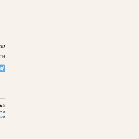
ии
ти
АЯ
гом
вым