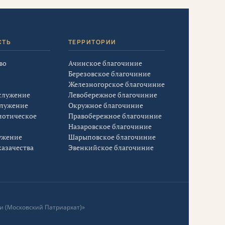
СТЬ
ТЕРРИТОРИИ
во
Ачинское благочиние
Березовское благочиние
Железногорское благочиние
служение
Левобережное благочиние
служение
Окружное благочиние
иотическое
Правобережное благочиние
Назаровское благочиние
ужение
Шарыповское благочиние
азачества
Эвенкийское благочиние
и (Московский Патриархат)»