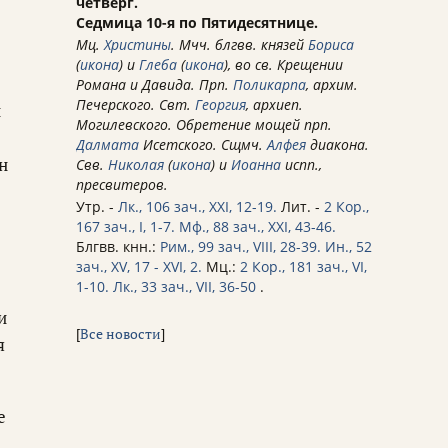
четверг.
Седмица 10-я по Пятидесятнице.
Мц.
Христины
. Мчч. блгвв. князей
Бориса
(
икона
) и
Глеба
(
икона
), во св. Крещении
Романа и Давида. Прп.
Поликарпа
, архим.
Печерского. Свт.
Георгия
, архиеп.
й
Могилевского. Обретение мощей прп.
Далмата
Исетского. Сщмч.
Алфея
диакона.
н
Свв.
Николая
(
икона
) и
Иоанна
испп.,
пресвитеров.
Утр. -
Лк., 106 зач., XXI, 12-19.
Лит. -
2 Кор.,
167 зач., I, 1-7.
Мф., 88 зач., XXI, 43-46.
Блгвв. кнн.:
Рим., 99 зач., VIII, 28-39.
Ин., 52
зач., XV, 17 - XVI, 2.
Мц.:
2 Кор., 181 зач., VI,
1-10.
Лк., 33 зач., VII, 36-50
.
и
[
Все новости
]
я
е