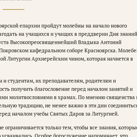
ноярской епархии пройдут молебны на начало нового
агодать на учащихся и учащих в преддверии Дня знани
густа Высокопреосвященнейший Владыка Антоний
 Покровском кафедральном соборе Красноярска. Молебе
ой Литургии Архиерейским чином, которая начнется в
 и студентам, их преподавателям, родителям и
сть получить благословение перед началом занятий и
ыми молитвословиями в храмах. По мнению священства 
льную традицию, не менее важно в эти дни соединитьс
еред началом учебы Святых Даров за Литургией.
 ограничивается только тем, чтобы все знания, которы
усваивались. Особое богослужение напоминает, что