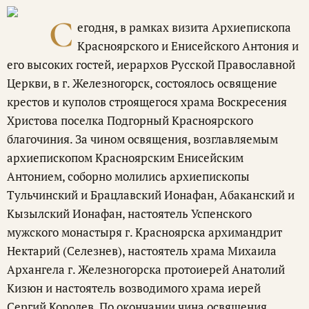
С
егодня, в рамках визита Архиепископа
Красноярского и Енисейского Антония и
его высоких гостей, иерархов Русской Православной
Церкви, в г. Железногорск, состоялось освящение
крестов и куполов строящегося храма Воскресения
Христова поселка Подгорный Красноярского
благочиния. За чином освящения, возглавляемым
архиепископом Красноярским Енисейским
Антонием, соборно молились архиепископы
Тульчинский и Брацлавский Ионафан, Абаканский и
Кызылский Ионафан, настоятель Успенского
мужского монастыря г. Красноярска архимандрит
Нектарий (Селезнев), настоятель храма Михаила
Архангела г. Железногорска протоиерей Анатолий
Кизюн и настоятель возводимого храма иерей
Сергий Королев. По окончании чина освящения