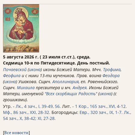
5 августа 2026 г. ( 23 июля ст.ст.), среда.
Седмица 10-я по Пятидесятнице. День постный.
Почаевской
(
икона
) иконы Божией Матери. Мчч.
Трофима
,
Феофила
и с ними 13-ти мучеников. Прав. воина
Феодора
(
икона
) Ушакова. Сщмч.
Аполлинария
, еп. Равеннийского.
Сщмч.
Михаила
пресвитера и мч.
Андрея
. Иконы Божией
Матери, именуемой
"Всех скорбящих Радость"
(
икона
) (с
грошиками).
Утр. -
Лк., 4 зач., I, 39-49, 56.
Лит. -
1 Кор., 165 зач., XVI, 4-12.
Мф., 86 зач., XXI, 28-32.
Богородицы:
Евр., 320 зач., IX, 1-7.
Лк.,
54 зач., X, 38-42; XI, 27-28.
[
Все новости
]