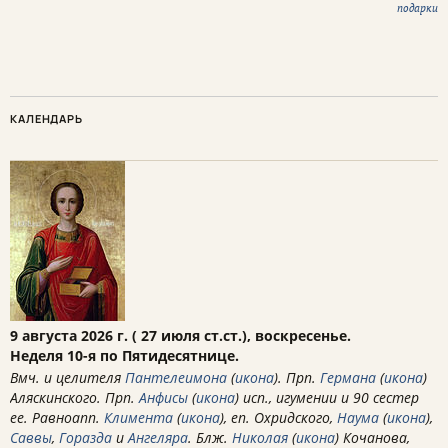
подарки
КАЛЕНДАРЬ
9 августа 2026 г. ( 27 июля ст.ст.), воскресенье.
Неделя 10-я по Пятидесятнице.
Вмч. и целителя
Пантелеимона
(
икона
). Прп.
Германа
(
икона
)
Аляскинского. Прп.
Анфисы
(
икона
) исп., игумении и 90 сестер
ее. Равноапп.
Климента
(
икона
), еп. Охридского,
Наума
(
икона
),
Саввы
,
Горазда
и
Ангеляра
. Блж.
Николая
(
икона
) Кочанова,