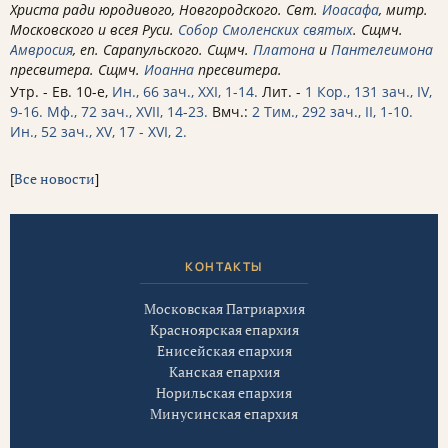
Христа ради юродивого, Новгородского. Свт.
Иоасафа
, митр.
Московского и всея Руси.
Собор Смоленских святых
. Сщмч.
Амвросия
, еп. Сарапульского. Сщмч.
Платона
и
Пантелеимона
пресвитера. Сщмч.
Иоанна
пресвитера.
Утр. - Ев. 10-е,
Ин., 66 зач., XXI, 1-14.
Лит. -
1 Кор., 131 зач., IV,
9-16.
Мф., 72 зач., XVII, 14-23.
Вмч.:
2 Тим., 292 зач., II, 1-10.
Ин., 52 зач., XV, 17 - XVI, 2.
[
Все новости
]
КОНТАКТЫ
Московская Патриархия
Красноярская епархия
Енисейская епархия
Канская епархия
Норильская епархия
Минусинская епархия