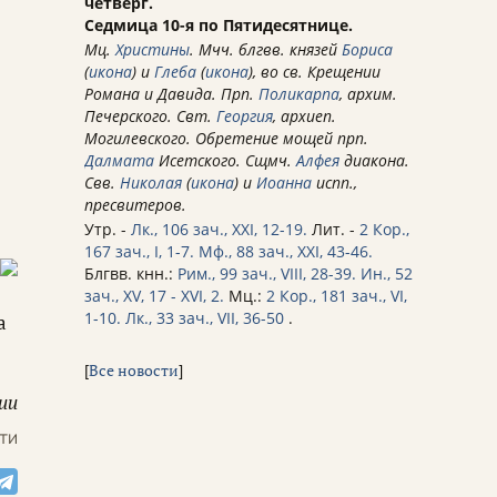
четверг.
Седмица 10-я по Пятидесятнице.
Мц.
Христины
. Мчч. блгвв. князей
Бориса
(
икона
) и
Глеба
(
икона
), во св. Крещении
Романа и Давида. Прп.
Поликарпа
, архим.
Печерского. Свт.
Георгия
, архиеп.
Могилевского. Обретение мощей прп.
Далмата
Исетского. Сщмч.
Алфея
диакона.
Свв.
Николая
(
икона
) и
Иоанна
испп.,
пресвитеров.
Утр. -
Лк., 106 зач., XXI, 12-19.
Лит. -
2 Кор.,
167 зач., I, 1-7.
Мф., 88 зач., XXI, 43-46.
Блгвв. кнн.:
Рим., 99 зач., VIII, 28-39.
Ин., 52
зач., XV, 17 - XVI, 2.
Мц.:
2 Кор., 181 зач., VI,
1-10.
Лк., 33 зач., VII, 36-50
.
а
[
Все новости
]
ии
ти