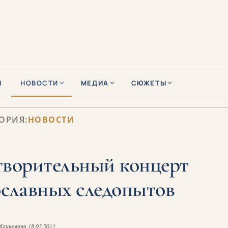
Ы
НОВОСТИ
МЕДИА
СЮЖЕТЫ
ОРИЯ:
НОВОСТИ
творительный концерт
ославных следопытов
бликовано
18.02.2011