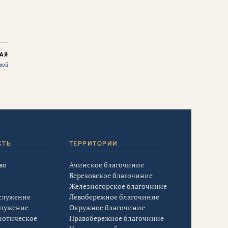
АЯ
вой
СТЬ
ТЕРРИТОРИИ
во
Ачинское благочиние
Березовское благочиние
Железногорское благочиние
служение
Левобережное благочиние
служение
Окружное благочиние
иотическое
Правобережное благочиние