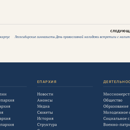
СЛЕДУЮЩ
 корпус
Лесосибирские гимназисты День православной молодежи встретили с молит
Я
ЕПАРХИЯ
ДЕЯТЕЛЬНО
лии
Новости
Миссионерст
епархия
Анонсы
Общество
архия
Медиа
Образование
ия
Сюжеты
Молодежное 
архия
История
Социальное 
епархия
Структура
Военно-патр