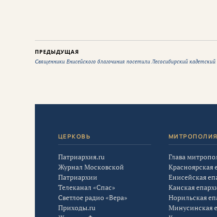
ПРЕДЫДУЩАЯ
Священники Енисейского благочиния посетили Лесосибирский кадетский
ЦЕРКОВЬ
МИТРОПОЛИ
Патриархия.ru
Глава митропо
Журнал Московской
Красноярская 
Патриархии
Енисейская еп
Телеканал «Спас»
Канская епарх
Светлое радио «Вера»
Норильская еп
Приходы.ru
Минусинская 