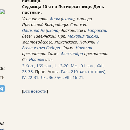
пятница.
Седмица 10-я по Пятидесятнице. День
постный.
Успение прав.
Анны
(
икона
), матери
Пресвятой Богородицы. Свв. жен
Олимпиады
(
икона
) диакониссы и
Евпраксии
девы, Тавеннской. Прп.
Макария
(
икона
)
Желтоводского, Унженского. Память
V
Вселенского Собора
. Сщмч.
Николая
пресвитера. Сщмч.
Александра
пресвитера.
Св.
Ираиды
исп.
2 Кор., 169 зач., I, 12-20.
Мф., 91 зач., XXII,
ии
23-33.
Прав. Анны:
Гал., 210 зач. (от полу́),
ти
IV, 22-31.
Лк., 36 зач., VIII, 16-21.
[
Все новости
]
АЯ
вой