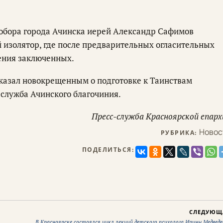
обора города Ачинска иерей Александр Сафимов
 изолятор, где после предварительных огласительных
ения заключенных.
сказал новокрещенным о подготовке к Таинствам
-служба Ачинского благочиния.
Пресс-служба Красноярской епарх
Новос
РУБРИКА:
ПОДЕЛИТЬСЯ:
СЛЕДУЮЩ
В Красноярске состоялся цикл лекций детского психолога Ирины Медведе