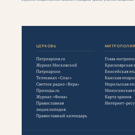
ЦЕРКОВЬ
МИТРОПОЛИ
Патриархия.ru
Глава митропо
Журнал Московской
Красноярская 
Патриархии
Енисейская еп
Телеканал «Спас»
Канская епарх
Светлое радио «Вера»
Норильская еп
Приходы.ru
Минусинская 
Журнал «Фома»
Карта храмов
Православная
Интернет-рес
энциклопедия
Православный календарь