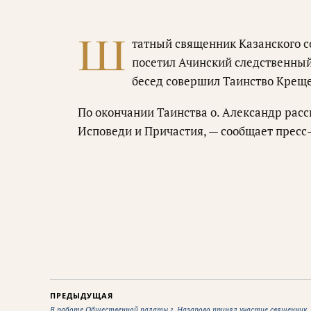
Ш
татный священник Казанского с
посетил Ачинский следственный
бесед совершил Таинство Крещ
По окончании Таинства о. Александр рас
Исповеди и Причастия, — сообщает пресс
ПРЕДЫДУЩАЯ
В работе Общественной палаты г. Назарово принял участие священник