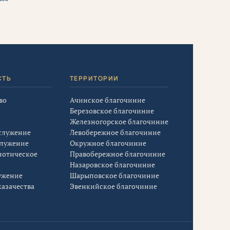
СТЬ
ТЕРРИТОРИИ
во
Ачинское благочиние
Березовское благочиние
Железногорское благочиние
служение
Левобережное благочиние
служение
Окружное благочиние
иотическое
Правобережное благочиние
Назаровское благочиние
ужение
Шарыповское благочиние
азачества
Эвенкийское благочиние