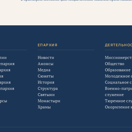
Я
ЕПАРХИЯ
ДЕЯТЕЛЬНО
лии
Новости
Миссионерст
епархия
Анонсы
Общество
архия
Медиа
Образование
ия
Сюжеты
Молодежное 
архия
История
Социальное 
епархия
Структура
Военно-патр
Святыни
служение
урсы
Монастыри
Тюремное сл
Храмы
Окормление к