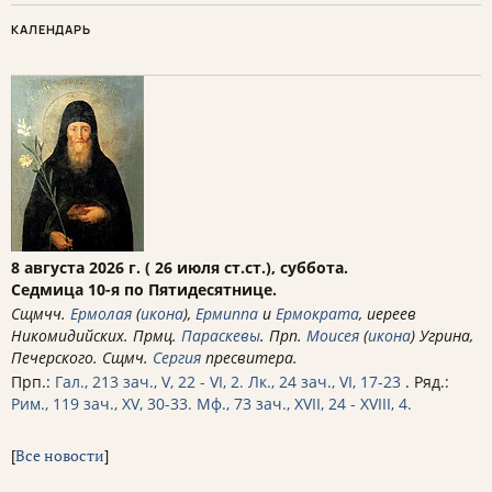
КАЛЕНДАРЬ
8 августа 2026 г. ( 26 июля ст.ст.), суббота.
Седмица 10-я по Пятидесятнице.
Сщмчч.
Ермолая
(
икона
),
Ермиппа
и
Ермократа
, иереев
Никомидийских. Прмц.
Параскевы
. Прп.
Моисея
(
икона
) Угрина,
Печерского. Сщмч.
Сергия
пресвитера.
Прп.:
Гал., 213 зач., V, 22 - VI, 2.
Лк., 24 зач., VI, 17-23
. Ряд.:
Рим., 119 зач., XV, 30-33.
Мф., 73 зач., XVII, 24 - XVIII, 4.
[
Все новости
]