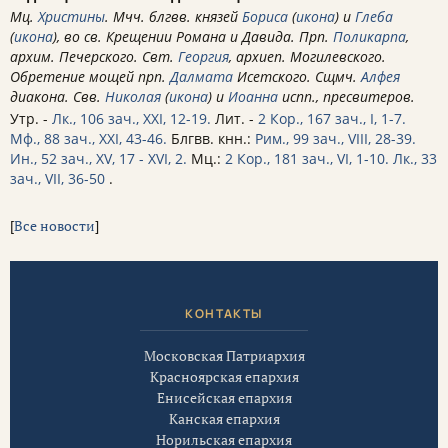
Мц.
Христины
. Мчч. блгвв. князей
Бориса
(
икона
) и
Глеба
(
икона
), во св. Крещении Романа и Давида. Прп.
Поликарпа
,
архим. Печерского. Свт.
Георгия
, архиеп. Могилевского.
Обретение мощей прп.
Далмата
Исетского. Сщмч.
Алфея
диакона. Свв.
Николая
(
икона
) и
Иоанна
испп., пресвитеров.
Утр. -
Лк., 106 зач., XXI, 12-19.
Лит. -
2 Кор., 167 зач., I, 1-7.
Мф., 88 зач., XXI, 43-46.
Блгвв. кнн.:
Рим., 99 зач., VIII, 28-39.
Ин., 52 зач., XV, 17 - XVI, 2.
Мц.:
2 Кор., 181 зач., VI, 1-10.
Лк., 33
зач., VII, 36-50
.
[
Все новости
]
КОНТАКТЫ
Московская Патриархия
Красноярская епархия
Енисейская епархия
Канская епархия
Норильская епархия