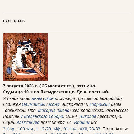
КАЛЕНДАРЬ
7 августа 2026 г. ( 25 июля ст.ст.), пятница.
Седмица 10-я по Пятидесятнице. День постный.
Успение прав.
Анны
(
икона
), матери Пресвятой Богородицы.
Свв. жен
Олимпиады
(
икона
) диакониссы и
Евпраксии
девы,
Тавеннской. Прп.
Макария
(
икона
) Желтоводского, Унженского.
Память
V Вселенского Собора
. Сщмч.
Николая
пресвитера.
Сщмч.
Александра
пресвитера. Св.
Ираиды
исп.
2 Кор., 169 зач., I, 12-20.
Мф., 91 зач., XXII, 23-33.
Прав. Анны: