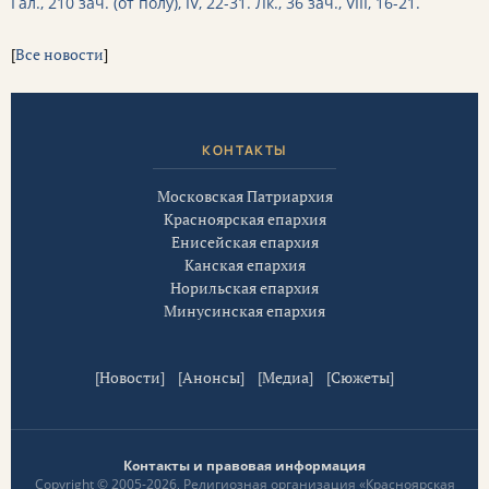
Гал., 210 зач. (от полу́), IV, 22-31.
Лк., 36 зач., VIII, 16-21.
[
Все новости
]
КОНТАКТЫ
Московская Патриархия
Красноярская епархия
Енисейская епархия
Канская епархия
Норильская епархия
Минусинская епархия
[
Новости
] [
Анонсы
] [
Медиа
] [
Сюжеты
]
Контакты и правовая информация
Copyright © 2005-2026, Религиозная организация «Красноярская