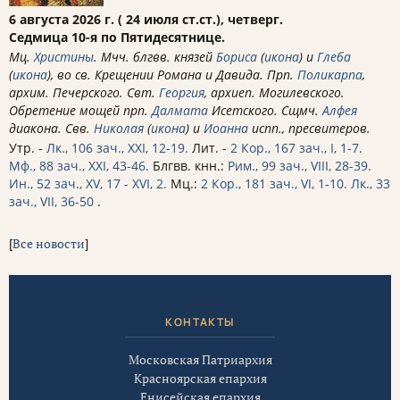
6 августа 2026 г. ( 24 июля ст.ст.), четверг.
Седмица 10-я по Пятидесятнице.
Мц.
Христины
. Мчч. блгвв. князей
Бориса
(
икона
) и
Глеба
(
икона
), во св. Крещении Романа и Давида. Прп.
Поликарпа
,
архим. Печерского. Свт.
Георгия
, архиеп. Могилевского.
Обретение мощей прп.
Далмата
Исетского. Сщмч.
Алфея
диакона. Свв.
Николая
(
икона
) и
Иоанна
испп., пресвитеров.
Утр. -
Лк., 106 зач., XXI, 12-19.
Лит. -
2 Кор., 167 зач., I, 1-7.
Мф., 88 зач., XXI, 43-46.
Блгвв. кнн.:
Рим., 99 зач., VIII, 28-39.
Ин., 52 зач., XV, 17 - XVI, 2.
Мц.:
2 Кор., 181 зач., VI, 1-10.
Лк., 33
зач., VII, 36-50
.
[
Все новости
]
КОНТАКТЫ
Московская Патриархия
Красноярская епархия
Енисейская епархия