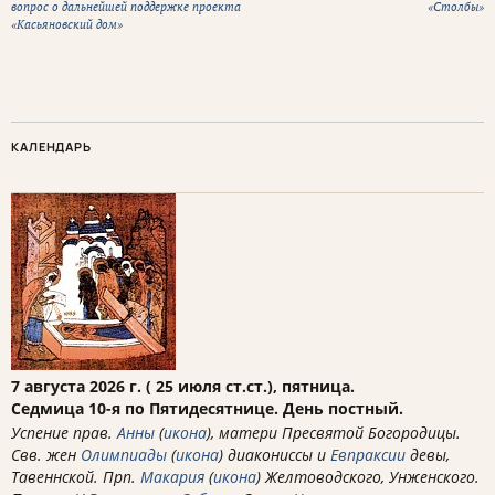
вопрос о дальнейшей поддержке проекта
«Столбы»
«Касьяновский дом»
КАЛЕНДАРЬ
7 августа 2026 г. ( 25 июля ст.ст.), пятница.
Седмица 10-я по Пятидесятнице. День постный.
Успение прав.
Анны
(
икона
), матери Пресвятой Богородицы.
Свв. жен
Олимпиады
(
икона
) диакониссы и
Евпраксии
девы,
Тавеннской. Прп.
Макария
(
икона
) Желтоводского, Унженского.