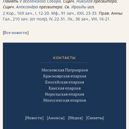
Память
V Вселенского Собора
. Сщмч.
Николая
пресвитера.
Сщмч.
Александра
пресвитера. Св.
Ираиды
исп.
2 Кор., 169 зач., I, 12-20.
Мф., 91 зач., XXII, 23-33.
Прав. Анны:
Гал., 210 зач. (от полу́), IV, 22-31.
Лк., 36 зач., VIII, 16-21.
[
Все новости
]
КОНТАКТЫ
Московская Патриархия
Красноярская епархия
Енисейская епархия
Канская епархия
Норильская епархия
Минусинская епархия
[
Новости
] [
Анонсы
] [
Медиа
] [
Сюжеты
]