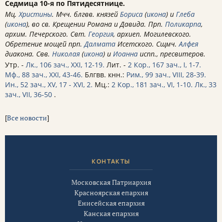
Седмица 10-я по Пятидесятнице.
Мц.
Христины
. Мчч. блгвв. князей
Бориса
(
икона
) и
Глеба
(
икона
), во св. Крещении Романа и Давида. Прп.
Поликарпа
,
архим. Печерского. Свт.
Георгия
, архиеп. Могилевского.
Обретение мощей прп.
Далмата
Исетского. Сщмч.
Алфея
диакона. Свв.
Николая
(
икона
) и
Иоанна
испп., пресвитеров.
Утр. -
Лк., 106 зач., XXI, 12-19.
Лит. -
2 Кор., 167 зач., I, 1-7.
Мф., 88 зач., XXI, 43-46.
Блгвв. кнн.:
Рим., 99 зач., VIII, 28-39.
Ин., 52 зач., XV, 17 - XVI, 2.
Мц.:
2 Кор., 181 зач., VI, 1-10.
Лк., 33
зач., VII, 36-50
.
[
Все новости
]
КОНТАКТЫ
Московская Патриархия
Красноярская епархия
Енисейская епархия
Канская епархия