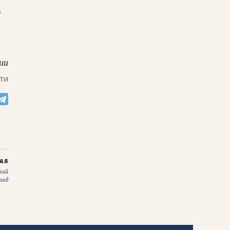
о
ии
ти
АЯ
кий
ход