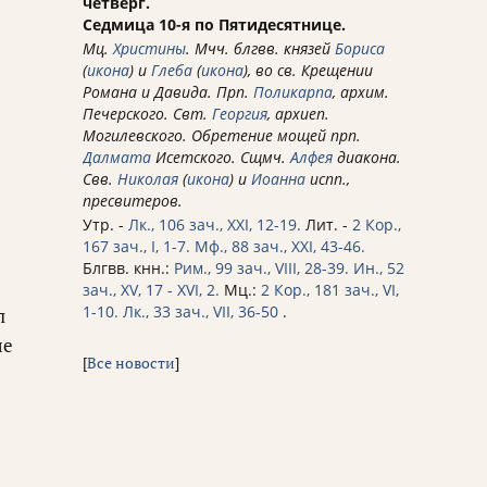
четверг.
Седмица 10-я по Пятидесятнице.
Мц.
Христины
. Мчч. блгвв. князей
Бориса
(
икона
) и
Глеба
(
икона
), во св. Крещении
Романа и Давида. Прп.
Поликарпа
, архим.
Печерского. Свт.
Георгия
, архиеп.
Могилевского. Обретение мощей прп.
Далмата
Исетского. Сщмч.
Алфея
диакона.
Свв.
Николая
(
икона
) и
Иоанна
испп.,
пресвитеров.
Утр. -
Лк., 106 зач., XXI, 12-19.
Лит. -
2 Кор.,
167 зач., I, 1-7.
Мф., 88 зач., XXI, 43-46.
Блгвв. кнн.:
Рим., 99 зач., VIII, 28-39.
Ин., 52
зач., XV, 17 - XVI, 2.
Мц.:
2 Кор., 181 зач., VI,
1-10.
Лк., 33 зач., VII, 36-50
.
л
ые
[
Все новости
]