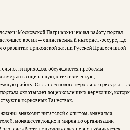
делами Московской Патриархии начал работу портал
 настоящее время — единственный интернет-ресурс, где
я о развитии приходской жизни Русской Православной
ятельности приходов, обсуждаются проблемы
ия мирян в социальную, катехизическую,
ежную работу. Слоганом нового церковного ресурса ста
я портала охватывает воцерковленных верующих, котор
аствуют в церковных Таинствах.
жизни» знакомит читателей с опытом, знаниями,
телей, монашествующих и мирян по организации
В разделе «Вести приходов» ежедневно публикуются