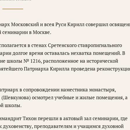
иарх Московский и всея Руси Кирилл совершил освящен
й семинарии в Москве.
сполагается в стенах Сретенского ставропигиального
арии долгое время оставалась нехватка помещений. В
ние школы № 1216, расположенное на исторической
Святейшего Патриарха Кирилла проведена реконструкци
атриарх в сопровождении наместника монастыря,
 (Шевкунова) осмотрел учебные и жилые помещения, а
ой школы.
мандрит Тихон перешли в актовый зал семинарии, где
к духовенству, преподавателям и учащимся духовной