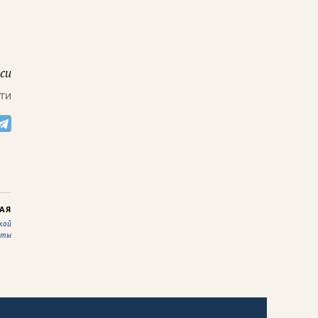
си
ти
АЯ
кой
аты