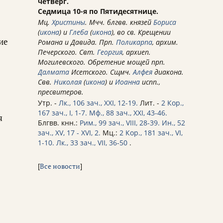
четверг.
Седмица 10-я по Пятидесятнице.
Мц.
Христины
. Мчч. блгвв. князей
Бориса
(
икона
) и
Глеба
(
икона
), во св. Крещении
ие
Романа и Давида. Прп.
Поликарпа
, архим.
Печерского. Свт.
Георгия
, архиеп.
Могилевского. Обретение мощей прп.
Далмата
Исетского. Сщмч.
Алфея
диакона.
Свв.
Николая
(
икона
) и
Иоанна
испп.,
пресвитеров.
Утр. -
Лк., 106 зач., XXI, 12-19.
Лит. -
2 Кор.,
167 зач., I, 1-7.
Мф., 88 зач., XXI, 43-46.
я
Блгвв. кнн.:
Рим., 99 зач., VIII, 28-39.
Ин., 52
зач., XV, 17 - XVI, 2.
Мц.:
2 Кор., 181 зач., VI,
1-10.
Лк., 33 зач., VII, 36-50
.
[
Все новости
]