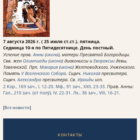
7 августа 2026 г. ( 25 июля ст.ст.), пятница.
Седмица 10-я по Пятидесятнице. День постный.
Успение прав.
Анны
(
икона
), матери Пресвятой Богородицы.
Свв. жен
Олимпиады
(
икона
) диакониссы и
Евпраксии
девы,
Тавеннской. Прп.
Макария
(
икона
) Желтоводского, Унженского.
Память
V Вселенского Собора
. Сщмч.
Николая
пресвитера.
Сщмч.
Александра
пресвитера. Св.
Ираиды
исп.
2 Кор., 169 зач., I, 12-20.
Мф., 91 зач., XXII, 23-33.
Прав. Анны:
Гал., 210 зач. (от полу́), IV, 22-31.
Лк., 36 зач., VIII, 16-21.
[
Все новости
]
КОНТАКТЫ