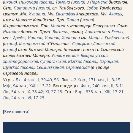
(
икона
),
Никанора
(
икона
),
Тимона
(
икона
) и
Пармена
диаконов.
Свт.
Питирима
(
икона
), еп. Тамбовского.
Собор
Тамбовских
святых. Мч.
Иулиана
. Мч.
Евстафия
Анкирского. Мч.
Акакия
,
иже в Милете Карийском. Прп.
Павла
(
икона
)
Ксиропотамского. Прп.
Моисея
, чудотворца Печерского. Сщмч.
Николая
диакона. Прмч.
Василия
, прмцц.
Анастасии
и
Елены
,
мчч.
Арефы
,
Иоанна
,
Иоанна
,
Иоанна
и мц.
Мавры
.
Гребневской
(
икона
),
Костромской
и"Умиление"
Серафимо-Дивеевской
(
икона
) икон Божией Матери. Чтимые списки со Смоленской
иконы Божией Матери:
Устюженская
,
Выдропусская
,
Христофоровская
,
Супрасльская
,
Югская
(
икона
),
Игрицкая
,
Шуйская
(
икона
),
Седмиезерная
,
Сергиевская
(в Троице-
Сергиевой Лавре).
Утр. -
Лк., 4 зач., I, 39-49, 56.
Лит. -
2 Кор., 171 зач., II, 3-15.
Мф., 94 зач., XXIII, 13-22.
Богородицы:
Флп., 240 зач., II, 5-11.
Лк., 54 зач., X, 38-42; XI, 27-28.
Свт.:
Евр., 335 зач., XIII, 17-21.
Лк., 24 зач., VI, 17-23
.
[
Все новости
]