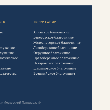
СТЬ
ТЕРРИТОРИИ
во
Ачинское благочиние
Березовское благочиние
Железногорское благочиние
служение
Левобережное благочиние
служение
Окружное благочиние
иотическое
Правобережное благочиние
Назаровское благочиние
ужение
Шарыповское благочиние
азачества
Эвенкийское благочиние
и (Московский Патриархат)»