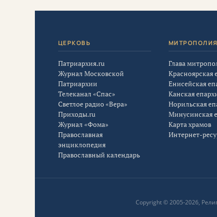
ЦЕРКОВЬ
МИТРОПОЛИ
Патриархия.ru
Глава митропо
Журнал Московской
Красноярская 
Патриархии
Енисейская еп
Телеканал «Спас»
Канская епарх
Светлое радио «Вера»
Норильская еп
Приходы.ru
Минусинская 
Журнал «Фома»
Карта храмов
Православная
Интернет-рес
энциклопедия
Православный календарь
Copyright © 2005-2026, Ре