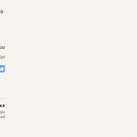
ша
ии
ди
АЯ
ари
 год