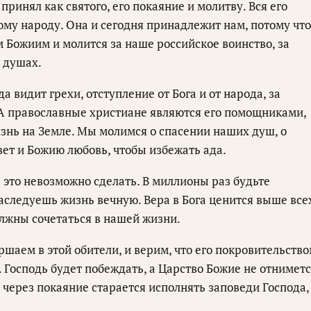
 принял как святого, его покаяние и молитву. Вся его
му народу. Она и сегодня принадлежит нам, потому что
 Божиим и молится за наше российское воинство, за
и душах.
да видит грехи, отступление от Бога и от народа, за
 А православные христиане являются его помощниками,
знь на Земле. Мы молимся о спасении наших душ, о
вет и Божию любовь, чтобы избежать ада.
а это невозможно сделать. В миллионы раз будьте
наследуешь жизнь вечную. Вера в Бога ценится выше все
олжны сочетаться в нашей жизни.
ршаем в этой обители, и верим, что его покровительств
 Господь будет побеждать, а Царство Божие не отнимет
 через покаяние старается исполнять заповеди Господа,