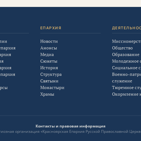
Я
ЕПАРХИЯ
ДЕЯТЕЛЬНО
лии
Новости
Миссионерст
епархия
Анонсы
Общество
архия
Медиа
Образование
ия
Сюжеты
Молодежное 
архия
История
Социальное 
епархия
Структура
Военно-патр
Святыни
служение
урсы
Монастыри
Тюремное сл
Храмы
Окормление к
Контакты и правовая информация
лигиозная организация «Красноярская Епархия Русской Православной Церкв