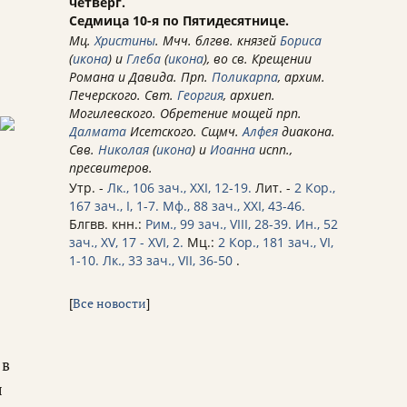
четверг.
Седмица 10-я по Пятидесятнице.
Мц.
Христины
. Мчч. блгвв. князей
Бориса
(
икона
) и
Глеба
(
икона
), во св. Крещении
Романа и Давида. Прп.
Поликарпа
, архим.
Печерского. Свт.
Георгия
, архиеп.
Могилевского. Обретение мощей прп.
Далмата
Исетского. Сщмч.
Алфея
диакона.
Свв.
Николая
(
икона
) и
Иоанна
испп.,
пресвитеров.
Утр. -
Лк., 106 зач., XXI, 12-19.
Лит. -
2 Кор.,
167 зач., I, 1-7.
Мф., 88 зач., XXI, 43-46.
Блгвв. кнн.:
Рим., 99 зач., VIII, 28-39.
Ин., 52
зач., XV, 17 - XVI, 2.
Мц.:
2 Кор., 181 зач., VI,
1-10.
Лк., 33 зач., VII, 36-50
.
[
Все новости
]
 в
ы