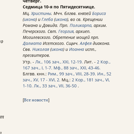
четверг.
Седмица 10-я по Пятидесятнице.
Мц.
Христины
. Мчч. блгвв. князей
Бориса
(
икона
) и
Глеба
(
икона
), во св. Крещении
Романа и Давида. Прп.
Поликарпа
, архим.
Печерского. Свт.
Георгия
, архиеп.
Могилевского. Обретение мощей прп.
го
Далмата
Исетского. Сщмч.
Алфея
диакона.
Свв.
Николая
(
икона
) и
Иоанна
испп.,
пресвитеров.
Утр. -
Лк., 106 зач., XXI, 12-19.
Лит. -
2 Кор.,
167 зач., I, 1-7.
Мф., 88 зач., XXI, 43-46.
Блгвв. кнн.:
Рим., 99 зач., VIII, 28-39.
Ин., 52
зач., XV, 17 - XVI, 2.
Мц.:
2 Кор., 181 зач., VI,
1-10.
Лк., 33 зач., VII, 36-50
.
[
Все новости
]
ет
т,