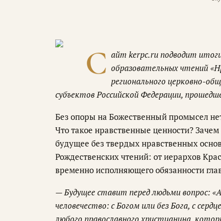
С
айт kerpc.ru подводит итог
образовательных чтений «Нр
регионального церковно-общ
субъектов Российской Федерации, прошедшег
Без опоры на Божественный промысел не
Что такое нравственные ценности? Зачем
будущее без твердых нравственных основ
Рождественских чтений: от иерархов Кра
временно исполняющего обязанности глав
— Будущее ставит перед людьми вопрос: «А
человечество: с Богом или без Бога, с серд
любого православного христианина, которы