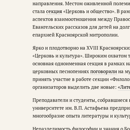
направления. Местом оживленной полеми
стала
секция
«Церковь и общество». В ра
аспектов взаимоотношения между Правос
Евангельских рассказов для детей на дол
епархией Красноярской митрополии.
Ярко и плодотворно на XVIII Красноярск
«Церковь и культура». Широким охватом 
основная одноименная секция в рамках н
церковных песнопениях
поговорили
на м
принять участие в работе секции «Филоло
организаторов выделить две новые:
«Лит
Преподаватели и студенты, собравшиеся 
университете им. В.П. Астафьева предпр
многообразие опыта литературы и культу
Неразделимость философии и знания о Б