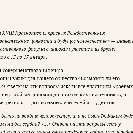
и XVIII Красноярских краевых Рождественских
авственные ценности и будущее человечества» — главно
ественного форума с широким участием из других
о с 15 по 17 января
.
т совершенствования мира
 они нужны для нашего общества? Возможно ли его
? Ответы на эти вопросы
искали
все участники Краевых
сноярской митрополии до приходских священников, от
ы региона — до школьных учителей и студентов.
 быть ли вообще человечеству, или не быть?». Каким буд
цем или без сердца? <…> Ответ на эти вопросы есть у
й ясно и четко своим умом разделяет добро и зло и види