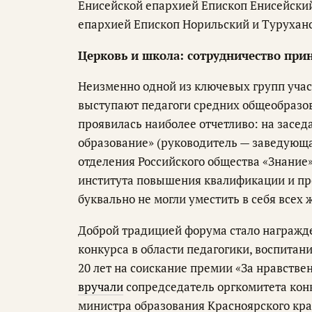
Енисейской епархией Епископ Енисейски
епархией Епископ Норильский и Турухан
Церковь и школа: сотрудничество при
Неизменно одной из ключевых групп учас
выступают педагоги средних общеобразов
проявилась наиболее отчетливо: на засе
образование» (руководитель — заведующ
отделения Российского общества «Знание
института повышения квалификации и пр
буквально не могли уместить в себя всех
Доброй традицией форума стало награжде
конкурса в области педагогики, воспитан
20 лет на соискание премии «За нравстве
вручали
сопредседатель оргкомитета кон
министра образования Красноярского кра