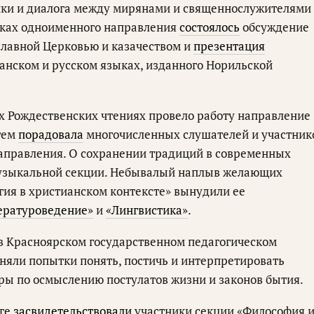
ки и диалога между мирянами и священнослужителями
мках одноименного направления
состоялось
обсуждение
лавной Церковью и казачеством и
презентация
ганском и русском языках, изданного Норильской
их Рождественских чтениях провело работу направление
тем
порадовала
многочисленных слушателей и участник
аправления. О сохранении традиций в современных
узыкальной секции. Небывалый наплыв желающих
гия в христианском контексте» вынудили ее
ературоведение»
и
«Лингвистика»
.
в Красноярском государственном педагогическом
иняли попытки понять, постичь и интерпретировать
ры по осмыслению постулатов жизни и законов бытия.
оге
засвидетельствовали
участники секции «Философия 