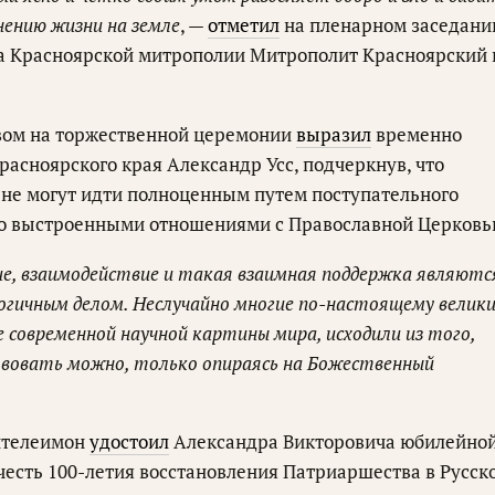
нению жизни на земле
, —
отметил
на пленарном заседани
ва Красноярской митрополии Митрополит Красноярский 
вом на торжественной церемонии
выразил
временно
асноярского края Александр Усс, подчеркнув, что
и не могут идти полноценным путем поступательного
но выстроенными отношениями с Православной Церковь
ие, взаимодействие и такая взаимная поддержка являютс
огичным делом. Неслучайно многие по-настоящему велик
 современной научной картины мира, исходили из того,
твовать можно, только опираясь на Божественный
нтелеимон
удостоил
Александра Викторовича юбилейно
честь 100-летия восстановления Патриаршества в Русск