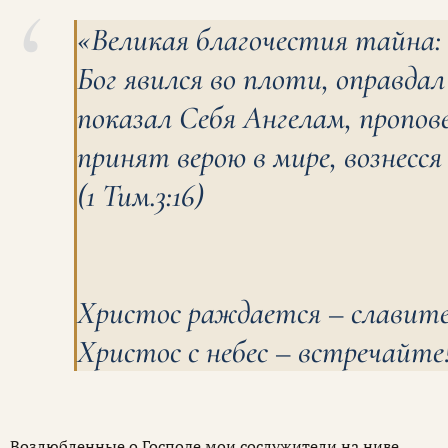
«Великая благочестия тайна:
Бог явился во плоти, оправдал
показал Себя Ангелам, пропове
принят верою в мире, вознесся 
(1 Тим.3:16)
Христос раждается – славите
Христос с небес – встречайте
Возлюбленные о Господе мои сослужители на ниве