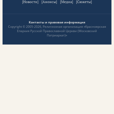
[
Новости
] [
Анонсы
] [
Медиа
] [
Сюжеты
]
Контакты и правовая информация
Copyright © 2005-2026, Религиозная организация «Красноярская
Епархия Русской Православной Церкви (Московский
Патриархат)»