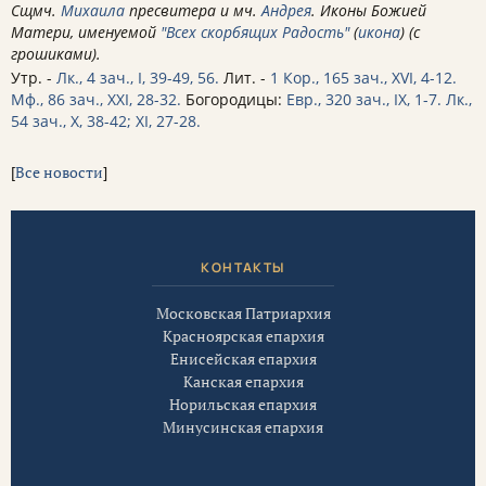
Сщмч.
Михаила
пресвитера и мч.
Андрея
. Иконы Божией
Матери, именуемой
"Всех скорбящих Радость"
(
икона
) (с
грошиками).
Утр. -
Лк., 4 зач., I, 39-49, 56.
Лит. -
1 Кор., 165 зач., XVI, 4-12.
Мф., 86 зач., XXI, 28-32.
Богородицы:
Евр., 320 зач., IX, 1-7.
Лк.,
54 зач., X, 38-42; XI, 27-28.
[
Все новости
]
КОНТАКТЫ
Московская Патриархия
Красноярская епархия
Енисейская епархия
Канская епархия
Норильская епархия
Минусинская епархия