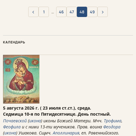
‹
›
1
…
46
47
48
49
Назад
Вперёд
КАЛЕНДАРЬ
5 августа 2026 г. ( 23 июля ст.ст.), среда.
Седмица 10-я по Пятидесятнице. День постный.
Почаевской
(
икона
) иконы Божией Матери. Мчч.
Трофима
,
Феофила
и с ними 13-ти мучеников. Прав. воина
Феодора
(
икона
) Ушакова. Сщмч.
Аполлинария
, еп. Равеннийского.