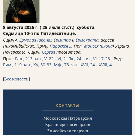
8 августа 2026 г. ( 26 июля ст.ст.), суббота.
Седмица 10-я по Пятидесятнице.
Сщмчч.
Ермолая
(
икона
),
Ермиппа
и
Ермократа
, иереев
Никомидийских. Прмц.
Параскевы
. Прп.
Моисея
(
икона
) Угрина,
Печерского. Сщмч.
Сергия
пресвитера.
Прп.:
Гал., 213 зач., V, 22 - VI, 2.
Лк., 24 зач., VI, 17-23
. Ряд.:
Рим., 119 зач., XV, 30-33.
Мф., 73 зач., XVII, 24 - XVIII, 4.
[
Все новости
]
КОНТАКТЫ
Московская Патриархия
Красноярская епархия
Енисейская епархия