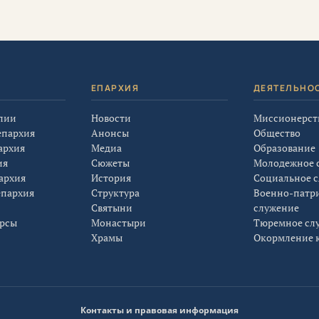
Я
ЕПАРХИЯ
ДЕЯТЕЛЬНО
лии
Новости
Миссионерст
епархия
Анонсы
Общество
архия
Медиа
Образование
ия
Сюжеты
Молодежное 
архия
История
Социальное 
епархия
Структура
Военно-патр
Святыни
служение
урсы
Монастыри
Тюремное сл
Храмы
Окормление к
Контакты и правовая информация