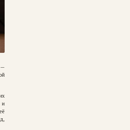
 —
ой
их
 и
её
д,