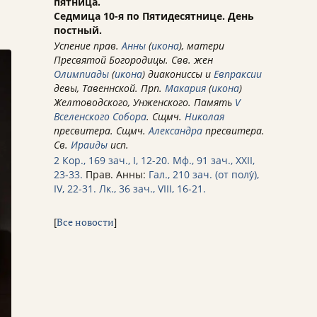
пятница.
Седмица 10-я по Пятидесятнице. День
постный.
Успение прав.
Анны
(
икона
), матери
Пресвятой Богородицы. Свв. жен
Олимпиады
(
икона
) диакониссы и
Евпраксии
девы, Тавеннской. Прп.
Макария
(
икона
)
Желтоводского, Унженского. Память
V
Вселенского Собора
. Сщмч.
Николая
пресвитера. Сщмч.
Александра
пресвитера.
Св.
Ираиды
исп.
2 Кор., 169 зач., I, 12-20.
Мф., 91 зач., XXII,
23-33.
Прав. Анны:
Гал., 210 зач. (от полу́),
IV, 22-31.
Лк., 36 зач., VIII, 16-21.
[
Все новости
]