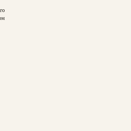
го
ом