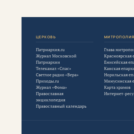
ЦЕРКОВЬ
МИТРОПОЛИ
Патриархия.ru
Глава митропо
Журнал Московской
Красноярская 
Патриархии
Енисейская еп
Телеканал «Спас»
Канская епарх
Светлое радио «Вера»
Норильская еп
Приходы.ru
Минусинская 
Журнал «Фома»
Карта храмов
Православная
Интернет-рес
энциклопедия
Православный календарь