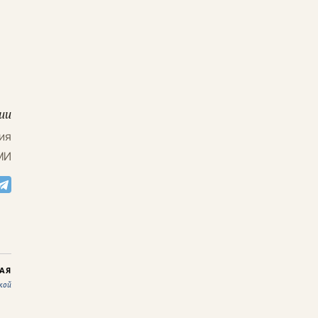
ии
ия
МИ
АЯ
кой