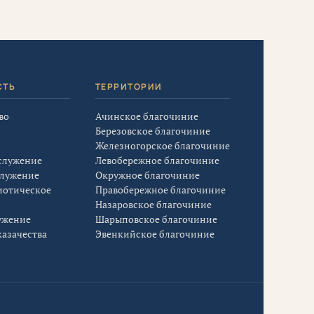
СТЬ
ТЕРРИТОРИИ
во
Ачинское благочиние
Березовское благочиние
Железногорское благочиние
служение
Левобережное благочиние
служение
Окружное благочиние
иотическое
Правобережное благочиние
Назаровское благочиние
ужение
Шарыповское благочиние
азачества
Эвенкийское благочиние