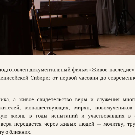
подготовлен документальный фильм «Живое наследие»
иенисейской Сибири: от первой часовни до современн
ика, а живое свидетельство веры и служения мног
ужителей, монашествующих, мирян, новомучеников
вную жизнь в годы испытаний и участвовавших в 
 вера передаётся через живых людей — молитву, тру
ту о ближних.