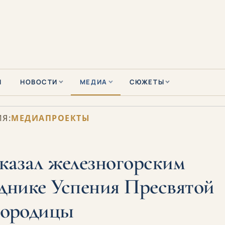
Ы
НОВОСТИ
МЕДИА
СЮЖЕТЫ
Я:
МЕДИАПРОЕКТЫ
казал железногорским
зднике Успения Пресвятой
городицы