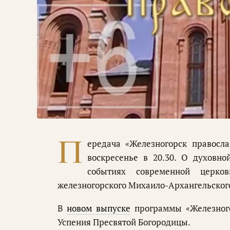
П
ередача «Железногорск правосл
воскресенье в 20.30. О духовн
событиях современной церков
железногорского Михаило-Архангельског
В
новом выпуске
программы «Железного
Успения Пресвятой Богородицы.