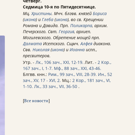
четверг.
Седмица 10-я по Пятидесятнице.
Мц.
Христины
. Мчч. блгвв. князей
Бориса
(
икона
) и
Глеба
(
икона
), во св. Крещении
Романа и Давида. Прп.
Поликарпа
, архим.
Печерского. Свт.
Георгия
, архиеп.
Могилевского. Обретение мощей прп.
Далмата
Исетского. Сщмч.
Алфея
диакона.
Свв.
Николая
(
икона
) и
Иоанна
испп.,
пресвитеров.
Утр. -
Лк., 106 зач., XXI, 12-19.
Лит. -
2 Кор.,
167 зач., I, 1-7.
Мф., 88 зач., XXI, 43-46.
Блгвв. кнн.:
Рим., 99 зач., VIII, 28-39.
Ин., 52
зач., XV, 17 - XVI, 2.
Мц.:
2 Кор., 181 зач., VI,
1-10.
Лк., 33 зач., VII, 36-50
.
[
Все новости
]