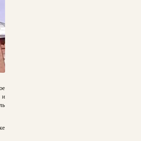
ое
 и
ль
ке