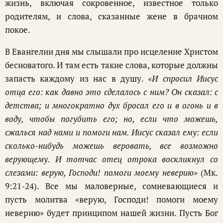
жизнь, включая сокровенное, известное только
родителям, и слова, сказанные жене в брачном
покое.
В Евангелии дня мы слышали про исцеление Христом
бесноватого. И там есть такие слова, которые должны
запасть каждому из нас в душу.
«И спросил Иисус
отца его: как давно это сделалось с ним? Он сказал: с
детства; и многократно дух бросал его и в огонь и в
воду, чтобы погубить его; но, если что можешь,
сжалься над нами и помоги нам. Иисус сказал ему: если
сколько-нибудь можешь веровать, все возможно
верующему. И тотчас отец отрока воскликнул со
слезами: верую, Господи! помоги моему неверию»
(Мк.
9:21-24). Все мы маловерные, сомневающиеся и
пусть молитва «верую, Господи! помоги моему
неверию» будет принципом нашей жизни. Пусть Бог