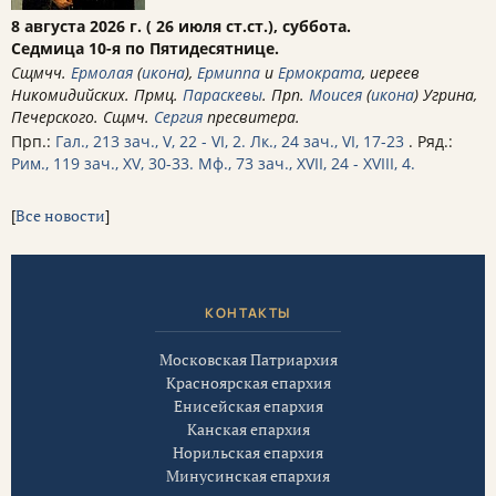
8 августа 2026 г. ( 26 июля ст.ст.), суббота.
Седмица 10-я по Пятидесятнице.
Сщмчч.
Ермолая
(
икона
),
Ермиппа
и
Ермократа
, иереев
Никомидийских. Прмц.
Параскевы
. Прп.
Моисея
(
икона
) Угрина,
Печерского. Сщмч.
Сергия
пресвитера.
Прп.:
Гал., 213 зач., V, 22 - VI, 2.
Лк., 24 зач., VI, 17-23
. Ряд.:
Рим., 119 зач., XV, 30-33.
Мф., 73 зач., XVII, 24 - XVIII, 4.
[
Все новости
]
КОНТАКТЫ
Московская Патриархия
Красноярская епархия
Енисейская епархия
Канская епархия
Норильская епархия
Минусинская епархия