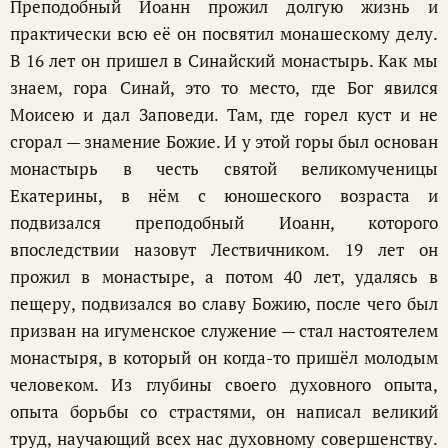
Преподобный Иоанн прожил долгую жизнь и
практически всю её он посвятил монашескому делу.
В 16 лет он пришел в Синайский монастырь. Как мы
знаем, гора Синай, это то место, где Бог явился
Моисею и дал Заповеди. Там, где горел куст и не
сгорал — знамение Божие. И у этой горы был основан
монастырь в честь святой великомученицы
Екатерины, в нём с юношеского возраста и
подвизался преподобный Иоанн, которого
впоследствии назовут Лествичником. 19 лет он
прожил в монастыре, а потом 40 лет, удалясь в
пещеру, подвизался во славу Божию, после чего был
призван на игуменское служение — стал настоятелем
монастыря, в который он когда-то пришёл молодым
человеком. Из глубины своего духовного опыта,
опыта борьбы со страстями, он написал великий
труд, научающий всех нас духовному совершенству.