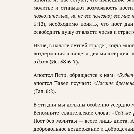
молитве и отнимают возможность постит
позволительно, но не все полезно; все мн
6:12), необходимо понять, что пост да
освободить душу от власти чрева и страст
Ныне, в начале летней страды, когда мно
воздержания в пище, а дел милосердия:
в дом»
(Ис. 58:6-7)
.
Апостол Петр, обращается к нам: «
Будьт
апостол Павел поучает: «
Носите бремена
(Гал. 6:2).
В эти дни мы должны особенно усердно мо
Вспомните евангельские слова: «
Сей же 
Пост без молитвы — всего лишь диета. 
добровольное воздержание и доброделани