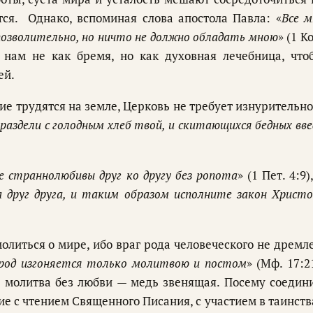
ся. Однако, вспоминая слова апостола Павла: «
Все м
е позволительно, но ничто не должно обладать мною
» (1 К
н нам не как бремя, но как духовная лечебница, что
ей.
гие трудятся на земле, Церковь не требует изнурительно
«раздели с голодным хлеб твой, и скитающихся бедных вве
е страннолюбивы друг ко другу без ропота
» (1 Пет. 4:9)
 друг друга, и таким образом исполните закон Христо
литься о мире, ибо враг рода человеческого не дремле
род изгоняется только молитвою и постом
» (Мф. 17:2
А молитва без любви — медь звенящая. Посему соедин
е с чтением Священного Писания, с участием в таинств