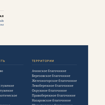
АЯ
ода
ска
СТЬ
ТЕРРИТОРИИ
во
Ачинское благочиние
Березовское благочиние
Железногорское благочиние
служение
Левобережное благочиние
служение
Окружное благочиние
иотическое
Правобережное благочиние
Назаровское благочиние