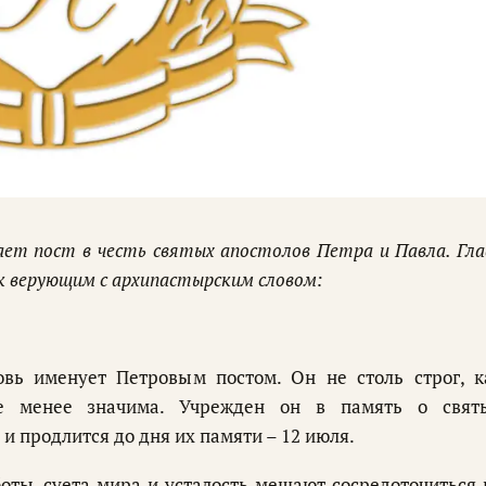
ает пост в честь святых апостолов Петра и Павла. Гла
к верующим с архипастырским словом:
овь именует Петровым постом. Он не столь строг, к
не менее значима. Учрежден он в память о свят
и продлится до дня их памяти – 12 июля.
оты, суета мира и усталость мешают сосредоточиться 