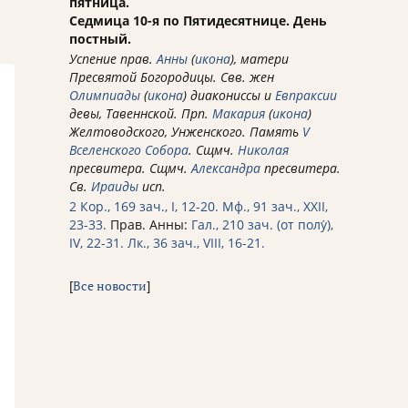
пятница.
Седмица 10-я по Пятидесятнице. День
постный.
Успение прав.
Анны
(
икона
), матери
Пресвятой Богородицы. Свв. жен
Олимпиады
(
икона
) диакониссы и
Евпраксии
девы, Тавеннской. Прп.
Макария
(
икона
)
Желтоводского, Унженского. Память
V
Вселенского Собора
. Сщмч.
Николая
пресвитера. Сщмч.
Александра
пресвитера.
Св.
Ираиды
исп.
2 Кор., 169 зач., I, 12-20.
Мф., 91 зач., XXII,
23-33.
Прав. Анны:
Гал., 210 зач. (от полу́),
IV, 22-31.
Лк., 36 зач., VIII, 16-21.
[
Все новости
]