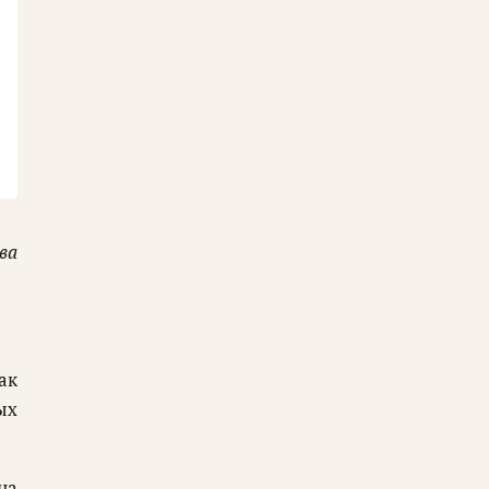
ва
ак
ых
на