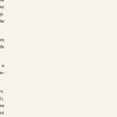
не
ор.
бы
го
ди
, и
в
»
т.
1).
им
ах