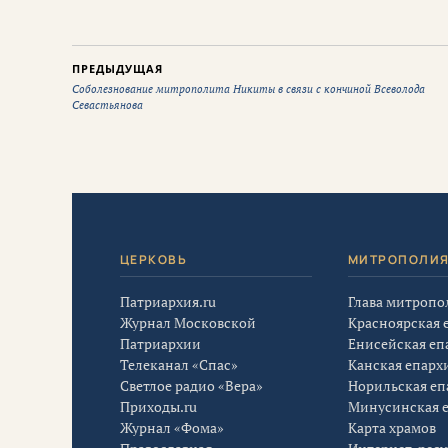
ПРЕДЫДУЩАЯ
Соболезнование митрополита Никиты в связи с кончиной Всеволода
Севастьянова
ЦЕРКОВЬ
МИТРОПОЛИ
Патриархия.ru
Глава митропо
Журнал Московской
Красноярская 
Патриархии
Енисейская еп
Телеканал «Спас»
Канская епарх
Светлое радио «Вера»
Норильская еп
Приходы.ru
Минусинская 
Журнал «Фома»
Карта храмов