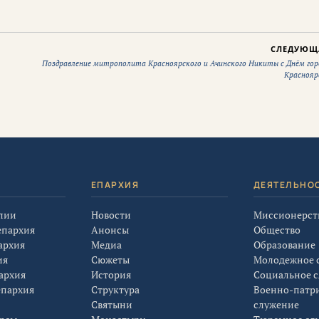
СЛЕДУЮЩ
Поздравление митрополита Красноярского и Ачинского Никиты с Днём гор
Краснояр
Я
ЕПАРХИЯ
ДЕЯТЕЛЬНО
лии
Новости
Миссионерст
епархия
Анонсы
Общество
архия
Медиа
Образование
ия
Сюжеты
Молодежное 
архия
История
Социальное 
епархия
Структура
Военно-патр
Святыни
служение