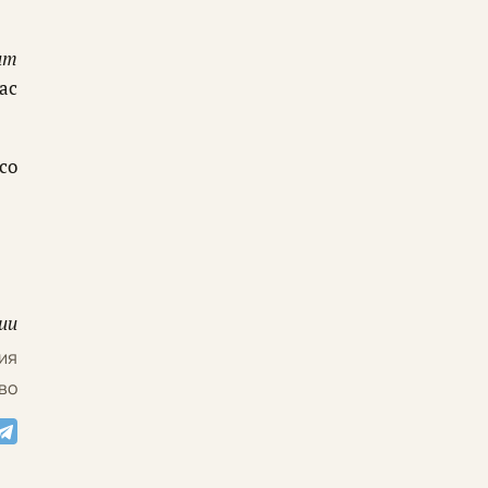
ит
ас
со
ии
ия
во