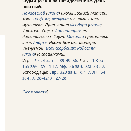
Седмица 10-я по Пятидесятнице. День
постный.
Почаевской
(
икона
) иконы Божией Матери.
Мчч.
Трофима
,
Феофила
и с ними 13-ти
мучеников. Прав. воина
Феодора
(
икона
)
Ушакова. Сщмч.
Аполлинария
, еп.
Равеннийского. Сщмч.
Михаила
пресвитера
и мч.
Андрея
. Иконы Божией Матери,
именуемой
"Всех скорбящих Радость"
(
икона
) (с грошиками).
Утр. -
Лк., 4 зач., I, 39-49, 56.
Лит. -
1 Кор.,
165 зач., XVI, 4-12.
Мф., 86 зач., XXI, 28-32.
Богородицы:
Евр., 320 зач., IX, 1-7.
Лк., 54
зач., X, 38-42; XI, 27-28.
[
Все новости
]