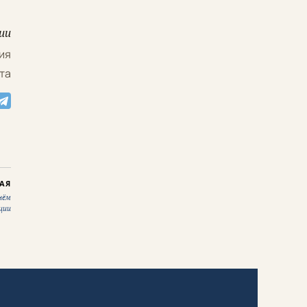
ии
ия
та
АЯ
нём
ции