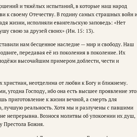
ершений и тяжёлых испытаний, в которые наш народ
ви к своему Отечеству. В годину самых страшных войн 
адя жизни, исполняли евангельскую заповедь: «Нет
шу свою за друзей своих» (Ин. 15: 13).
оставили нам бесценное наследие — мир и свободу. Наш
одвиге, передавая её из поколения в поколение. Их
лодёжи высочайшим примером доблести, чести и
х христиан, неотделима от любви к Богу и ближнему.
, угодна Господу, ибо она есть высшее проявление это
шь приготовление к жизни вечной, а смерть для
ю, лучшую реальность. Хотя мы и разлучены с павшими
 не непрерывна. Вознося молитвы об упокоении их душ,
 у Престола Божия.