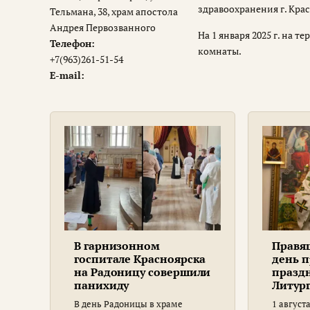
здравоохранения г. Кра
Тельмана, 38, храм апостола
Андрея Первозванного
На 1 января 2025 г. на
Телефон:
комнаты.
+7(963)261-51-54
E-mail:
В гарнизонном
Правя
госпитале Красноярска
день п
на Радоницу совершили
празд
панихиду
Литур
Сераф
В день Радоницы в храме
1 август