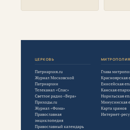
больничных церквей города
храма пр
Красноярска, настоятель храма
Кривонос
иконы Феодоровской Божьей
полевых 
Матери при Красноярском
Енисейск
межрайонном родильном доме
казачьег
№4 Виталий Вальтер
прошли н
Краснояр
ЦЕРКОВЬ
МИТРОПОЛИ
Патриархия.ru
Глава митропо
Журнал Московской
Красноярская 
Патриархии
Енисейская еп
Телеканал «Спас»
Канская епарх
Светлое радио «Вера»
Норильская еп
Приходы.ru
Минусинская 
Журнал «Фома»
Карта храмов
Православная
Интернет-рес
энциклопедия
Православный календарь