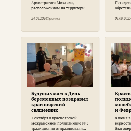
при К
Архистратига Михаила,
Пятидеся
клини
расположенном на территории
обретен
скоро
гарнизонного военного
преподо
помо
госпиталя города Красноярска,
Саровско
24.04.2026
Хроника
01.08.2025
была совершена панихида
Красноя
Никита 
Божеств
храме С
при Кра
больниц
помощи 
Будущих мам в День
Красн
беременных поздравил
полиц
красноярский
молеб
священник
и Фев
7 октября в красноярской
8 июня в
межрайонной поликлинике №5
верности
традиционно отпраздновали
благовер