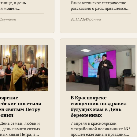
расноярской
тнице, в день
Елизаветинское сестричество
ческой больнице
ия мощей
рассказало о расширявшемся
й медицинской
бного Серафима
ассортименте книг в
щи
го, митрополит
библиотеке прихода святой
Служение
28.11.2024
Хроника
рский и Ачинский
преподобномученицы великой
совершил
княгини Елизаветы.
енную литургию в
ерафима Саровского
сноярской клинической
е скорой медицинской
им. Н.С. Карповича
оярские
В Красноярске
ейские посетили
священник поздравил
ен святым Петру
будущих мам в День
ронии
беременных
 День семьи, любви и
7 апреля в красноярской
, день памяти святых
межрайонной поликлинике №5
ных князя Петра, в
прошёл ежегодный праздник