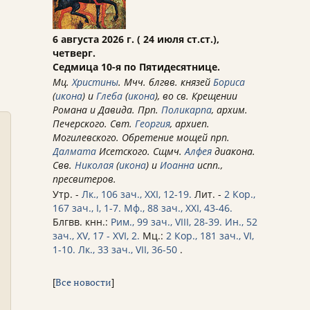
6 августа 2026 г. ( 24 июля ст.ст.),
четверг.
Седмица 10-я по Пятидесятнице.
Мц.
Христины
. Мчч. блгвв. князей
Бориса
(
икона
) и
Глеба
(
икона
), во св. Крещении
Романа и Давида. Прп.
Поликарпа
, архим.
Печерского. Свт.
Георгия
, архиеп.
Могилевского. Обретение мощей прп.
Далмата
Исетского. Сщмч.
Алфея
диакона.
Свв.
Николая
(
икона
) и
Иоанна
испп.,
пресвитеров.
Утр. -
Лк., 106 зач., XXI, 12-19.
Лит. -
2 Кор.,
167 зач., I, 1-7.
Мф., 88 зач., XXI, 43-46.
Блгвв. кнн.:
Рим., 99 зач., VIII, 28-39.
Ин., 52
зач., XV, 17 - XVI, 2.
Мц.:
2 Кор., 181 зач., VI,
1-10.
Лк., 33 зач., VII, 36-50
.
[
Все новости
]