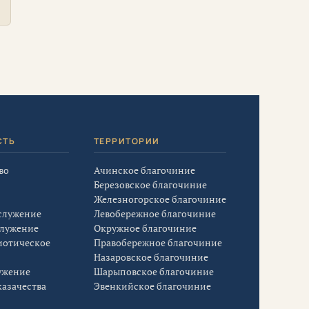
СТЬ
ТЕРРИТОРИИ
во
Ачинское благочиние
Березовское благочиние
Железногорское благочиние
служение
Левобережное благочиние
служение
Окружное благочиние
иотическое
Правобережное благочиние
Назаровское благочиние
ужение
Шарыповское благочиние
азачества
Эвенкийское благочиние