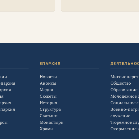
отоиерей Георгий
Красноярска, настоятель
ов принял в военно-
красноярских храмов апостола
сборах казаков
Андрея Первозванного и
ого войскового
святого великомученика
о общества, которые
Димитрия Солунского иерей
а базе воинской части
Виталий Вальтер совершил
ского края
панихиду по полицейским,
погибшим при исполнении
служебного долга
Я
ЕПАРХИЯ
ДЕЯТЕЛЬНО
лии
Новости
Миссионерст
епархия
Анонсы
Общество
архия
Медиа
Образование
ия
Сюжеты
Молодежное 
архия
История
Социальное 
епархия
Структура
Военно-патр
Святыни
служение
урсы
Монастыри
Тюремное сл
Храмы
Окормление к