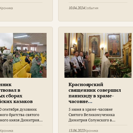
е Давида, и княгини
для будущих матерей — День
, в иночестве
беременных
Хроника
10.04.2024
События
нии, Муромских
цев в храме-часовне
ученика Димитрия
ого был совершён
чный молебен святым
нник
Красноярский
твовал в
священник совершил
ых сборах
панихиду в храме-
ских казаков
часовне
великомученика
30 сентября духовник
5 июня в храме-часовне
Димитрия Солунского
ого братства святого
Святого Великомученика
рного князя Димитрия
Димитрия Солунского в
о штатный священник
Красноярске благочинный
антелеимоновского
больничных храмов
Хроника
13.06.2023
Хроника