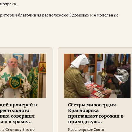
сноярска.
 территории благочиния расположено 5 домовых и 4 молельные
щий архиерей в
Сёстры милосердия
рестольного
Красноярска
ника совершил
приглашают горожан в
гию в храме
приходскую
има Саровского
библиотеку
а, в Седмицу 8-ю по
Красноярское Свято-