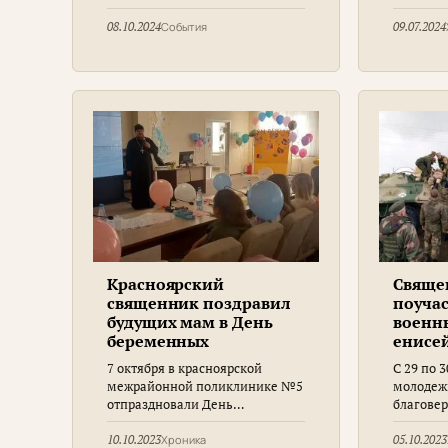
День беременных
иночеств
Февронии
08.10.2024
События
09.07.2024
Евфроси
чудотвор
великом
Солунск
праздни
Красноярский
Свяще
священник поздравил
поучас
будущих мам в День
военн
беременных
енисей
7 октября в красноярской
С 29 по 
межрайонной поликлинике №5
молодежн
отпраздновали День
благове
беременных, в котором принял
Донског
участие благочинный
Свято-П
10.10.2023
Хроника
05.10.2023