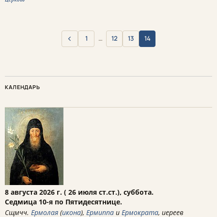
‹
1
…
12
13
14
Назад
КАЛЕНДАРЬ
8 августа 2026 г. ( 26 июля ст.ст.), суббота.
Седмица 10-я по Пятидесятнице.
Сщмчч.
Ермолая
(
икона
),
Ермиппа
и
Ермократа
, иереев