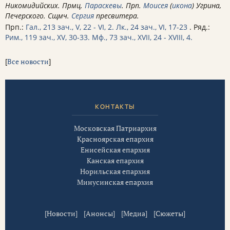
Никомидийских. Прмц.
Параскевы
. Прп.
Моисея
(
икона
) Угрина,
Печерского. Сщмч.
Сергия
пресвитера.
Прп.:
Гал., 213 зач., V, 22 - VI, 2.
Лк., 24 зач., VI, 17-23
. Ряд.:
Рим., 119 зач., XV, 30-33.
Мф., 73 зач., XVII, 24 - XVIII, 4.
[
Все новости
]
КОНТАКТЫ
Московская Патриархия
Красноярская епархия
Енисейская епархия
Канская епархия
Норильская епархия
Минусинская епархия
[
Новости
] [
Анонсы
] [
Медиа
] [
Сюжеты
]