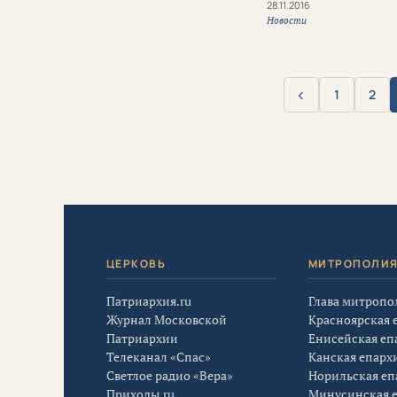
28.11.2016
Новости
‹
1
2
Назад
ЦЕРКОВЬ
МИТРОПОЛИ
Патриархия.ru
Глава митропо
Журнал Московской
Красноярская 
Патриархии
Енисейская еп
Телеканал «Спас»
Канская епарх
Светлое радио «Вера»
Норильская еп
Приходы.ru
Минусинская 