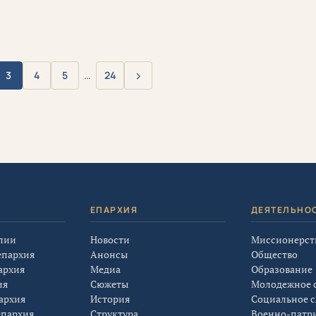
›
3
4
5
…
24
Вперёд
Я
ЕПАРХИЯ
ДЕЯТЕЛЬНО
лии
Новости
Миссионерст
епархия
Анонсы
Общество
архия
Медиа
Образование
ия
Сюжеты
Молодежное 
архия
История
Социальное 
епархия
Структура
Военно-патр