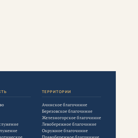
СТЬ
ТЕРРИТОРИИ
во
Ачинское благочиние
Березовское благочиние
Железногорское благочиние
служение
Левобережное благочиние
служение
Окружное благочиние
иотическое
Правобережное благочиние