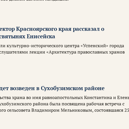
ктор Красноярского края рассказал о
святынях Енисейска
ели культурно-исторического центра «Успенский» города
 слушателями лекции «Архитектура православных храмов
дет возведен в Сухобузимском районе
ьства храма во имя равноапостольных Константина и Елен
ухобузимского района была посвящена рабочая встреча с
ого сельсовета Владимиром Мельниковым, состоявшаяся 2