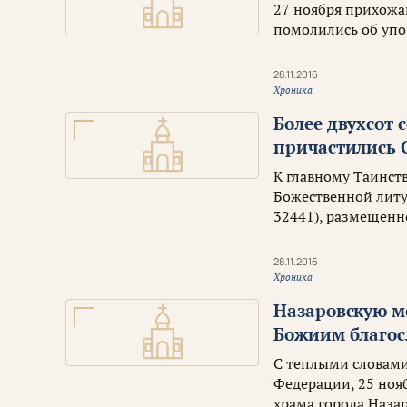
27 ноября прихожа
помолились об упо
28.11.2016
Хроника
Более двухсот 
причастились 
К главному Таинст
Божественной литу
32441), размещенн
28.11.2016
Хроника
Назаровскую м
Божиим благо
С теплыми словам
Федерации, 25 ноя
храма города Наза