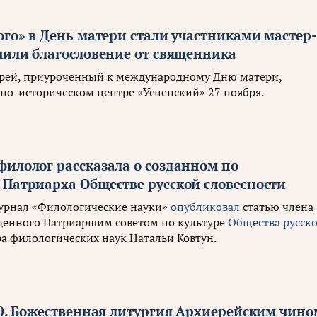
ого» в День матери стали участниками мастер-
чили благословение от священника
ерей, приуроченный к международному Дню матери,
рно-историческом центре «Успенский» 27 ноября.
филолог рассказала о созданном по
 Патриарха Обществе русской словесности
рнал «Филологические науки»
опубликовал
статью члена
денного Патриаршим советом по культуре
Общества русск
а филологических наук Натальи Ковтун.
0.
Божественная литургия Архиерейским чино