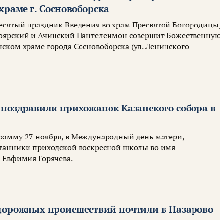
храме г. Сосновоборска
адесятый праздник Введения во храм Пресвятой Богородицы
оярский и Ачинский Пантелеимон совершит Божественну
нском храме города Сосновоборска (ул. Ленинского
 поздравили прихожанок Казанского собора в
амму 27 ноября, в Международный день матери,
танники приходской воскресной школы во имя
 Евфимия Горячева.
дорожных происшествий почтили в Назарово