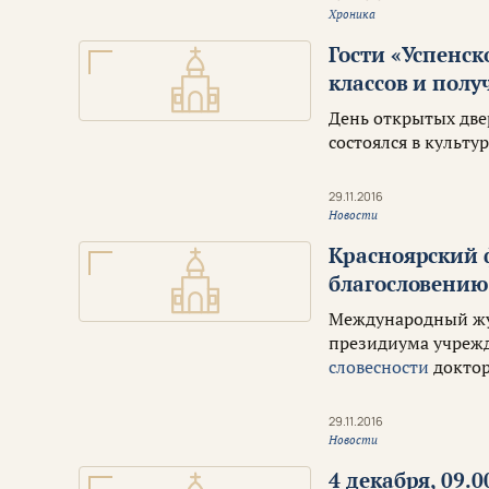
Хроника
Гости «Успенск
классов и полу
День открытых дв
состоялся в культу
29.11.2016
Новости
Красноярский 
благословению
Международный жу
президиума учреж
словесности
доктор
29.11.2016
Новости
4 декабря, 09.0