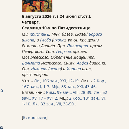
6 августа 2026 г. ( 24 июля ст.ст.),
четверг.
Седмица 10-я по Пятидесятнице.
Мц.
Христины
. Мчч. блгвв. князей
Бориса
(
икона
) и
Глеба
(
икона
), во св. Крещении
Романа и Давида. Прп.
Поликарпа
, архим.
Печерского. Свт.
Георгия
, архиеп.
Могилевского. Обретение мощей прп.
Далмата
Исетского. Сщмч.
Алфея
диакона.
Свв.
Николая
(
икона
) и
Иоанна
испп.,
пресвитеров.
Утр. -
Лк., 106 зач., XXI, 12-19.
Лит. -
2 Кор.,
167 зач., I, 1-7.
Мф., 88 зач., XXI, 43-46.
ой
Блгвв. кнн.:
Рим., 99 зач., VIII, 28-39.
Ин., 52
зач., XV, 17 - XVI, 2.
Мц.:
2 Кор., 181 зач., VI,
1-10.
Лк., 33 зач., VII, 36-50
.
[
Все новости
]
м