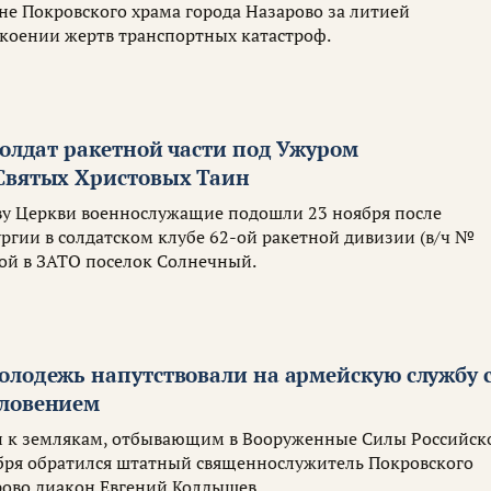
не Покровского храма города Назарово за литией
коении жертв транспортных катастроф.
солдат ракетной части под Ужуром
Святых Христовых Таин
ву Церкви военнослужащие подошли 23 ноября после
ргии в солдатском клубе 62-ой ракетной дивизии (в/ч №
ой в ЗАТО поселок Солнечный.
олодежь напутствовали на армейскую службу 
словением
и к землякам, отбывающим в Вооруженные Силы Российск
бря обратился штатный священнослужитель Покровского
рово диакон Евгений Колдышев.