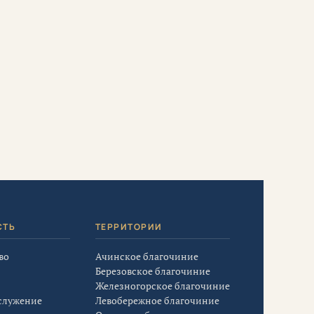
СТЬ
ТЕРРИТОРИИ
во
Ачинское благочиние
Березовское благочиние
Железногорское благочиние
служение
Левобережное благочиние