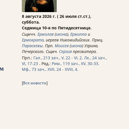
8 августа 2026 г. ( 26 июля ст.ст.),
суббота.
Седмица 10-я по Пятидесятнице.
Сщмчч.
Ермолая
(
икона
),
Ермиппа
и
Ермократа
, иереев Никомидийских. Прмц.
Параскевы
. Прп.
Моисея
(
икона
) Угрина,
Печерского. Сщмч.
Сергия
пресвитера.
Прп.:
Гал., 213 зач., V, 22 - VI, 2.
Лк., 24 зач.,
VI, 17-23
. Ряд.:
Рим., 119 зач., XV, 30-33.
ом
Мф., 73 зач., XVII, 24 - XVIII, 4.
[
Все новости
]