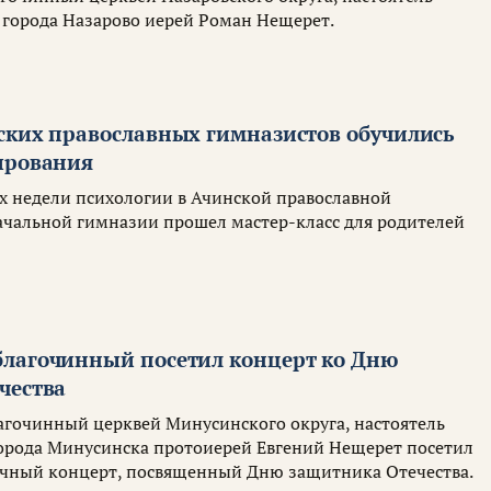
 города Назарово иерей Роман Нещерет.
ских православных гимназистов обучились
ирования
ах недели психологии в Ачинской православной
чальной гимназии прошел мастер-класс для родителей
лагочинный посетил концерт ко Дню
чества
лагочинный церквей Минусинского округа, настоятель
города Минусинска протоиерей Евгений Нещерет посетил
ичный концерт, посвященный Дню защитника Отечества.