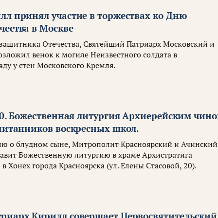
лл принял участие в торжествах ко Дню
чества в Москве
ь защитника Отечества, Святейший Патриарх Московский и
озложил венок к могиле Неизвестного солдата в
аду у стен Московского Кремля.
0.
Божественная литургия Архиерейским чин
спитанников воскресных школ.
елю о блудном сыне, Митрополит Красноярский и Ачинский
авит Божественную литургию в храме Архистратига
 в Хонех города Красноярска (ул. Елены Стасовой, 20).
риарх Кирилл совершает Первосвятительский