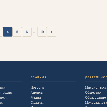
›
4
5
6
…
19
Вперёд
Я
ЕПАРХИЯ
ДЕЯТЕЛЬНО
лии
Новости
Миссионерст
епархия
Анонсы
Общество
архия
Медиа
Образование
ия
Сюжеты
Молодежное 