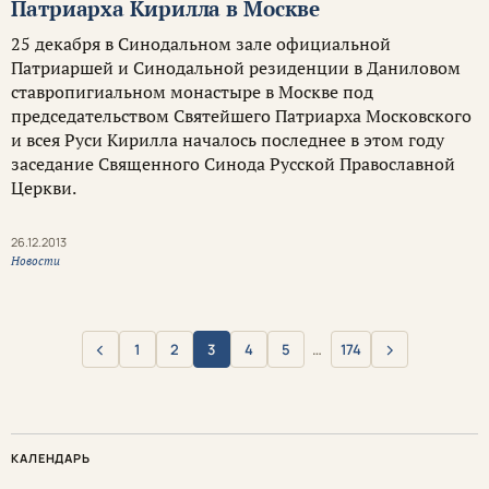
Патриарха Кирилла в Москве
25 декабря в Синодальном зале официальной
Патриаршей и Синодальной резиденции в Даниловом
ставропигиальном монастыре в Москве под
председательством Святейшего Патриарха Московского
и всея Руси Кирилла началось последнее в этом году
заседание Священного Синода Русской Православной
Церкви.
26.12.2013
Новости
‹
›
1
2
3
4
5
…
174
Назад
Вперёд
КАЛЕНДАРЬ