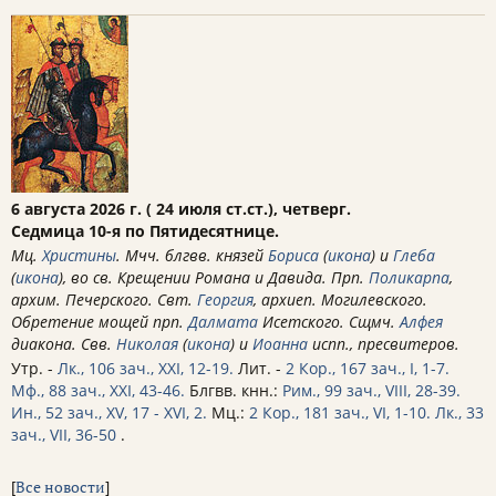
6 августа 2026 г. ( 24 июля ст.ст.), четверг.
Седмица 10-я по Пятидесятнице.
Мц.
Христины
. Мчч. блгвв. князей
Бориса
(
икона
) и
Глеба
(
икона
), во св. Крещении Романа и Давида. Прп.
Поликарпа
,
архим. Печерского. Свт.
Георгия
, архиеп. Могилевского.
Обретение мощей прп.
Далмата
Исетского. Сщмч.
Алфея
диакона. Свв.
Николая
(
икона
) и
Иоанна
испп., пресвитеров.
Утр. -
Лк., 106 зач., XXI, 12-19.
Лит. -
2 Кор., 167 зач., I, 1-7.
Мф., 88 зач., XXI, 43-46.
Блгвв. кнн.:
Рим., 99 зач., VIII, 28-39.
Ин., 52 зач., XV, 17 - XVI, 2.
Мц.:
2 Кор., 181 зач., VI, 1-10.
Лк., 33
зач., VII, 36-50
.
[
Все новости
]