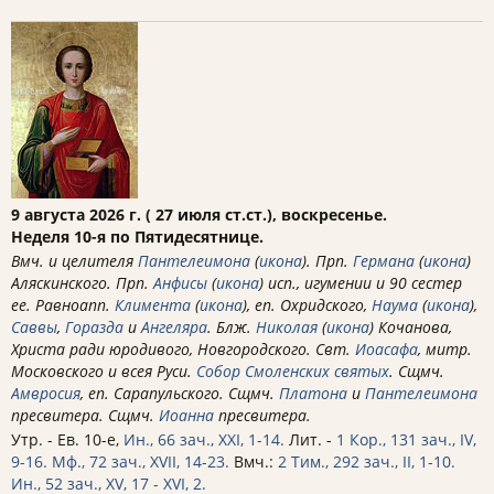
9 августа 2026 г. ( 27 июля ст.ст.), воскресенье.
Неделя 10-я по Пятидесятнице.
Вмч. и целителя
Пантелеимона
(
икона
). Прп.
Германа
(
икона
)
Аляскинского. Прп.
Анфисы
(
икона
) исп., игумении и 90 сестер
ее. Равноапп.
Климента
(
икона
), еп. Охридского,
Наума
(
икона
),
Саввы
,
Горазда
и
Ангеляра
. Блж.
Николая
(
икона
) Кочанова,
Христа ради юродивого, Новгородского. Свт.
Иоасафа
, митр.
Московского и всея Руси.
Собор Смоленских святых
. Сщмч.
Амвросия
, еп. Сарапульского. Сщмч.
Платона
и
Пантелеимона
пресвитера. Сщмч.
Иоанна
пресвитера.
Утр. - Ев. 10-е,
Ин., 66 зач., XXI, 1-14.
Лит. -
1 Кор., 131 зач., IV,
9-16.
Мф., 72 зач., XVII, 14-23.
Вмч.:
2 Тим., 292 зач., II, 1-10.
Ин., 52 зач., XV, 17 - XVI, 2.