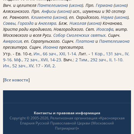
Вмч. и целителя
Пантелеимона
(
икона
). Прп.
Германа
(
икона
)
Аляскинского. Прп.
Анфисы
(
икона
) исп., игумении и 90 сестер
ее. Равноапп.
Климента
(
икона
), еп. Охридского,
Наума
(
икона
),
Саввы
,
Горазда
и
Ангеляра
. Блж.
Николая
(
икона
) Кочанова,
Христа ради юродивого, Новгородского. Свт.
Иоасафа
, митр.
Московского и всея Руси.
Собор Смоленских святых
. Сщмч.
Амвросия
, еп. Сарапульского. Сщмч.
Платона
и
Пантелеимона
пресвитера. Сщмч.
Иоанна
пресвитера.
Утр. - Ев. 10-е,
Ин., 66 зач., XXI, 1-14.
Лит. -
1 Кор., 131 зач., IV,
9-16.
Мф., 72 зач., XVII, 14-23.
Вмч.:
2 Тим., 292 зач., II, 1-10.
Ин., 52 зач., XV, 17 - XVI, 2.
[
Все новости
]
Контакты и правовая информация
Copyright © 2005-2026, Религиозная организация «Красноярская
Епархия Русской Православной Церкви (Московский
Патриархат)»