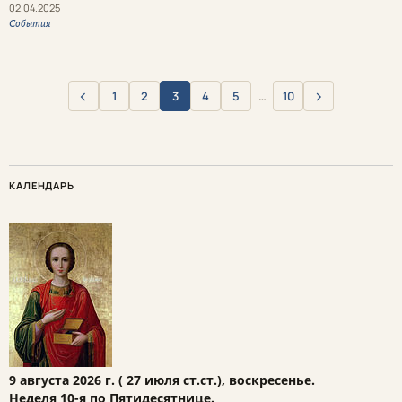
02.04.2025
События
‹
›
1
2
3
4
5
…
10
Назад
Вперёд
КАЛЕНДАРЬ
9 августа 2026 г. ( 27 июля ст.ст.), воскресенье.
Неделя 10-я по Пятидесятнице.