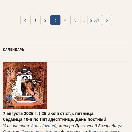
‹
›
1
2
3
4
5
…
2 571
Назад
Вперёд
КАЛЕНДАРЬ
7 августа 2026 г. ( 25 июля ст.ст.), пятница.
Седмица 10-я по Пятидесятнице. День постный.
Успение прав.
Анны
(
икона
), матери Пресвятой Богородицы.
Свв. жен
Олимпиады
(
икона
) диакониссы и
Евпраксии
девы,