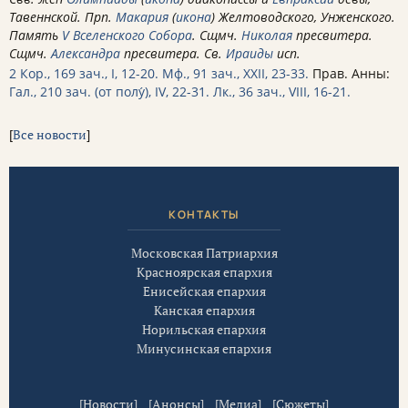
Тавеннской. Прп.
Макария
(
икона
) Желтоводского, Унженского.
Память
V Вселенского Собора
. Сщмч.
Николая
пресвитера.
Сщмч.
Александра
пресвитера. Св.
Ираиды
исп.
2 Кор., 169 зач., I, 12-20.
Мф., 91 зач., XXII, 23-33.
Прав. Анны:
Гал., 210 зач. (от полу́), IV, 22-31.
Лк., 36 зач., VIII, 16-21.
[
Все новости
]
КОНТАКТЫ
Московская Патриархия
Красноярская епархия
Енисейская епархия
Канская епархия
Норильская епархия
Минусинская епархия
[
Новости
] [
Анонсы
] [
Медиа
] [
Сюжеты
]