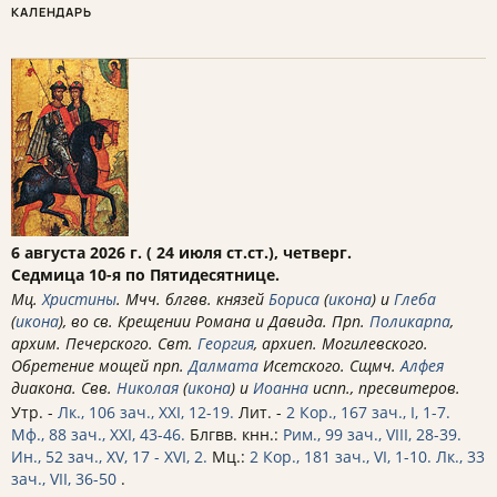
КАЛЕНДАРЬ
6 августа 2026 г. ( 24 июля ст.ст.), четверг.
Седмица 10-я по Пятидесятнице.
Мц.
Христины
. Мчч. блгвв. князей
Бориса
(
икона
) и
Глеба
(
икона
), во св. Крещении Романа и Давида. Прп.
Поликарпа
,
архим. Печерского. Свт.
Георгия
, архиеп. Могилевского.
Обретение мощей прп.
Далмата
Исетского. Сщмч.
Алфея
диакона. Свв.
Николая
(
икона
) и
Иоанна
испп., пресвитеров.
Утр. -
Лк., 106 зач., XXI, 12-19.
Лит. -
2 Кор., 167 зач., I, 1-7.
Мф., 88 зач., XXI, 43-46.
Блгвв. кнн.:
Рим., 99 зач., VIII, 28-39.
Ин., 52 зач., XV, 17 - XVI, 2.
Мц.:
2 Кор., 181 зач., VI, 1-10.
Лк., 33
зач., VII, 36-50
.