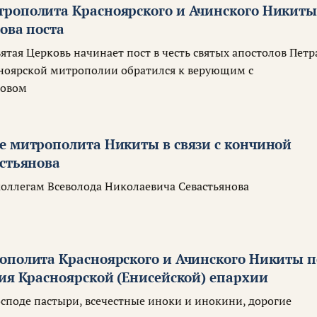
рополита Красноярского и Ачинского Никит
ова поста
вятая Церковь начинает пост в честь святых апостолов Петр
асноярской митрополии обратился к верующим с
ловом
е митрополита Никиты в связи с кончиной
астьянова
коллегам Всеволода Николаевича Севастьянова
ополита Красноярского и Ачинского Никиты п
тия Красноярской (Енисейской) епархии
споде пастыри, всечестные иноки и инокини, дорогие