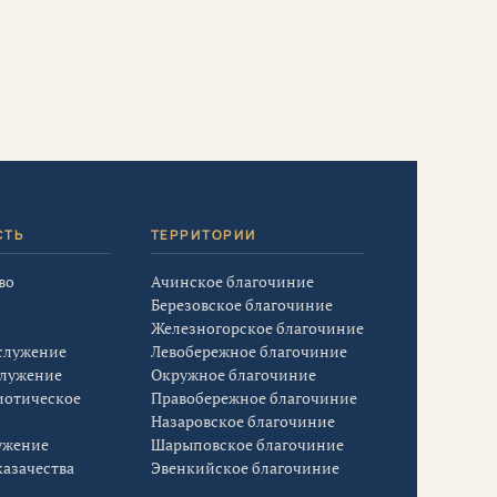
СТЬ
ТЕРРИТОРИИ
во
Ачинское благочиние
Березовское благочиние
Железногорское благочиние
служение
Левобережное благочиние
служение
Окружное благочиние
иотическое
Правобережное благочиние
Назаровское благочиние
ужение
Шарыповское благочиние
азачества
Эвенкийское благочиние