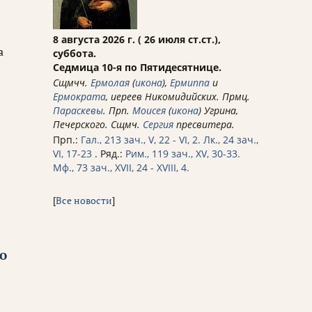
ы
8 августа 2026 г. ( 26 июля ст.ст.),
а
суббота.
Седмица 10-я по Пятидесятнице.
Сщмчч.
Ермолая
(
икона
),
Ермиппа
и
Ермократа
, иереев Никомидийских. Прмц.
Параскевы
. Прп.
Моисея
(
икона
) Угрина,
Печерского. Сщмч.
Сергия
пресвитера.
Прп.:
Гал., 213 зач., V, 22 - VI, 2.
Лк., 24 зач.,
VI, 17-23
. Ряд.:
Рим., 119 зач., XV, 30-33.
Мф., 73 зач., XVII, 24 - XVIII, 4.
[
Все новости
]
о