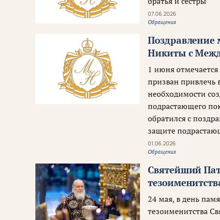
братья и сестры
07.06.2026
Обращения
Поздравление 
Никиты с Меж
1 июня отмечается
призван привлечь 
необходимости соз
подрастающего пок
обратился с поздр
защите подрастаю
01.06.2026
Обращения
Святейший Пат
тезоименитств
24 мая, в день па
тезоименитства Св