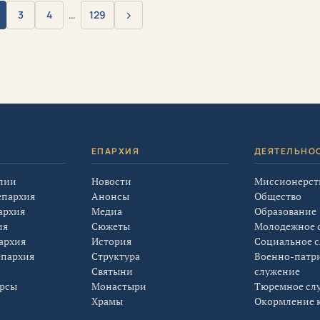
›
3
4
…
129
Вперёд
Я
ЕПАРХИЯ
ДЕЯТЕЛЬНО
лии
Новости
Миссионерст
епархия
Анонсы
Общество
архия
Медиа
Образование
ия
Сюжеты
Молодежное 
архия
История
Социальное 
епархия
Структура
Военно-патр
Святыни
служение
урсы
Монастыри
Тюремное сл
Храмы
Окормление к