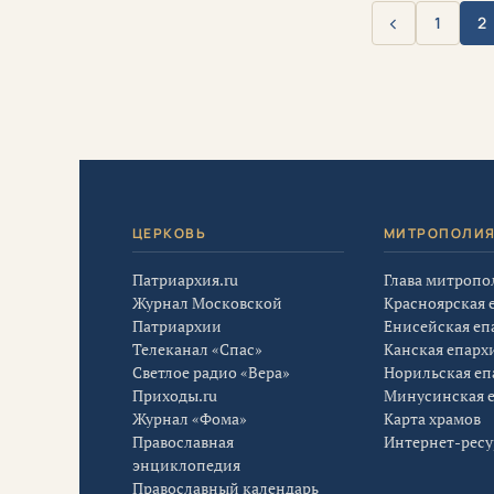
‹
1
2
Назад
ЦЕРКОВЬ
МИТРОПОЛИ
Патриархия.ru
Глава митропо
Журнал Московской
Красноярская 
Патриархии
Енисейская еп
Телеканал «Спас»
Канская епарх
Светлое радио «Вера»
Норильская еп
Приходы.ru
Минусинская 
Журнал «Фома»
Карта храмов
Православная
Интернет-рес
энциклопедия
Православный календарь