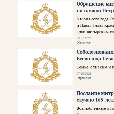
Обращение мит
на начало Петр
8 июня сего года С
и Павла. Глава Кр
архипастырским с
08.06.2026
Обращения
Соболезновани
Всеволода Сев
Семье, близким и 
07.06.2026
Обращения
Послание митр
случаю 165-ле
Возлюбленные о Го