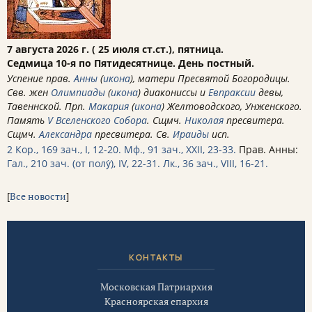
7 августа 2026 г. ( 25 июля ст.ст.), пятница.
Седмица 10-я по Пятидесятнице. День постный.
Успение прав.
Анны
(
икона
), матери Пресвятой Богородицы.
Свв. жен
Олимпиады
(
икона
) диакониссы и
Евпраксии
девы,
Тавеннской. Прп.
Макария
(
икона
) Желтоводского, Унженского.
Память
V Вселенского Собора
. Сщмч.
Николая
пресвитера.
Сщмч.
Александра
пресвитера. Св.
Ираиды
исп.
2 Кор., 169 зач., I, 12-20.
Мф., 91 зач., XXII, 23-33.
Прав. Анны:
Гал., 210 зач. (от полу́), IV, 22-31.
Лк., 36 зач., VIII, 16-21.
[
Все новости
]
КОНТАКТЫ
Московская Патриархия
Красноярская епархия