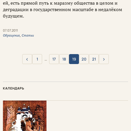
ей, есть прямой путь к маразму общества в целом и
деградации в государственном масштабе в недалёком
будущем.
07.07.2011
Обращения
,
Статьи
‹
›
1
…
17
18
19
20
21
Назад
Вперёд
КАЛЕНДАРЬ