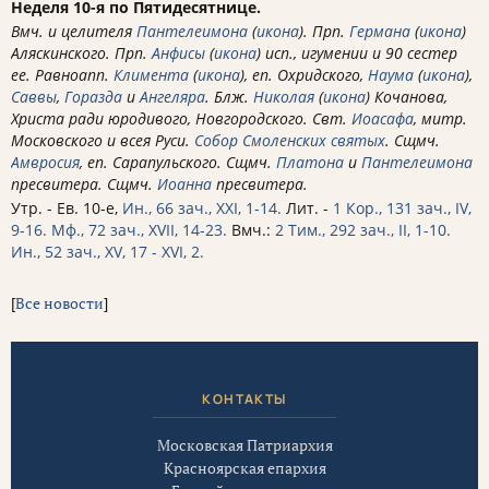
Неделя 10-я по Пятидесятнице.
Вмч. и целителя
Пантелеимона
(
икона
). Прп.
Германа
(
икона
)
Аляскинского. Прп.
Анфисы
(
икона
) исп., игумении и 90 сестер
ее. Равноапп.
Климента
(
икона
), еп. Охридского,
Наума
(
икона
),
Саввы
,
Горазда
и
Ангеляра
. Блж.
Николая
(
икона
) Кочанова,
Христа ради юродивого, Новгородского. Свт.
Иоасафа
, митр.
Московского и всея Руси.
Собор Смоленских святых
. Сщмч.
Амвросия
, еп. Сарапульского. Сщмч.
Платона
и
Пантелеимона
пресвитера. Сщмч.
Иоанна
пресвитера.
Утр. - Ев. 10-е,
Ин., 66 зач., XXI, 1-14.
Лит. -
1 Кор., 131 зач., IV,
9-16.
Мф., 72 зач., XVII, 14-23.
Вмч.:
2 Тим., 292 зач., II, 1-10.
Ин., 52 зач., XV, 17 - XVI, 2.
[
Все новости
]
КОНТАКТЫ
Московская Патриархия
Красноярская епархия