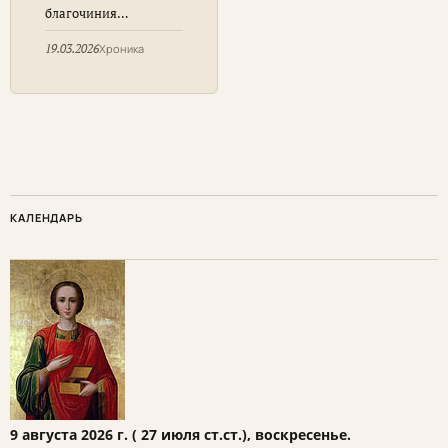
выбору модуля
благочиния
ОРКСЭ
продолжает посещать
родительские
19.03.2026
Хроника
собрания,
посвященные выбору
одного из модулей
предметной области
«Основы религиозных
культур и светской
этики» (ОРКСЭ)
КАЛЕНДАРЬ
9 августа 2026 г. ( 27 июля ст.ст.), воскресенье.