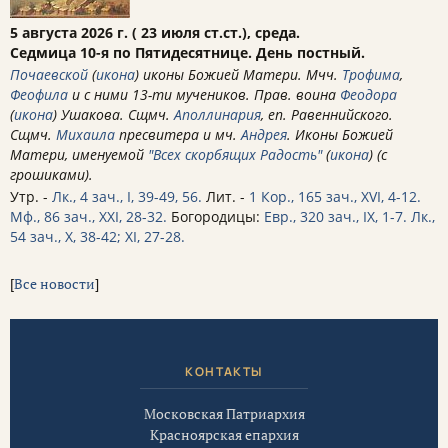
5 августа 2026 г. ( 23 июля ст.ст.), среда.
Седмица 10-я по Пятидесятнице. День постный.
Почаевской
(
икона
) иконы Божией Матери. Мчч.
Трофима
,
Феофила
и с ними 13-ти мучеников. Прав. воина
Феодора
(
икона
) Ушакова. Сщмч.
Аполлинария
, еп. Равеннийского.
Сщмч.
Михаила
пресвитера и мч.
Андрея
. Иконы Божией
Матери, именуемой
"Всех скорбящих Радость"
(
икона
) (с
грошиками).
Утр. -
Лк., 4 зач., I, 39-49, 56.
Лит. -
1 Кор., 165 зач., XVI, 4-12.
Мф., 86 зач., XXI, 28-32.
Богородицы:
Евр., 320 зач., IX, 1-7.
Лк.,
54 зач., X, 38-42; XI, 27-28.
[
Все новости
]
КОНТАКТЫ
Московская Патриархия
Красноярская епархия