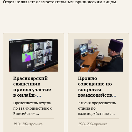
Отдел не является самостоятельным юридическим лицом.
Красноярский
Прошло
священник
совещание по
принял участие
вопросам
в онлайн-
взаимодействия
лекции о
с казачеством в
Председатель отдела
7 июня председатель
неоязычестве
Красноярской
по взаимодействию с
отдела по
Синодального
митрополии
Енисейским
взаимодействию с
комитета по
казачеством
Енисейским
взаимодействию
Красноярской
казачеством
19.06.2026
Хроника
15.06.2026
Хроника
с казачеством
митрополии,
Красноярской