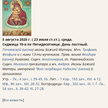
5 августа 2026 г. ( 23 июля ст.ст.), среда.
Седмица 10-я по Пятидесятнице. День постный.
Почаевской
(
икона
) иконы Божией Матери. Мчч.
Трофима
,
Феофила
и с ними 13-ти мучеников. Прав. воина
Феодора
(
икона
) Ушакова. Сщмч.
Аполлинария
, еп. Равеннийского.
Сщмч.
Михаила
пресвитера и мч.
Андрея
. Иконы Божией
Матери, именуемой
"Всех скорбящих Радость"
(
икона
) (с
грошиками).
Утр. -
Лк., 4 зач., I, 39-49, 56.
Лит. -
1 Кор., 165 зач., XVI, 4-12.
Мф., 86 зач., XXI, 28-32.
Богородицы:
Евр., 320 зач., IX, 1-7.
Лк.,
54 зач., X, 38-42; XI, 27-28.
[
Все новости
]