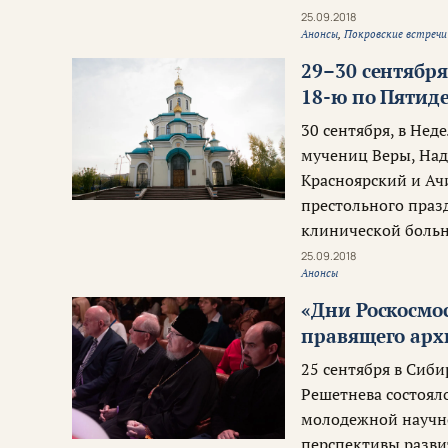
25.09.2018
Анонсы
,
Покровские встречи
29–30 сентябр
18-ю по Пятид
30 сентября, в Не
мучениц Веры, Над
Красноярский и Ач
престольного праз
клинической больн
25.09.2018
Анонсы
«Дни Роскосмос
правящего арх
25 сентября в Сиб
Решетнева состоял
молодежной научн
перспективы разви