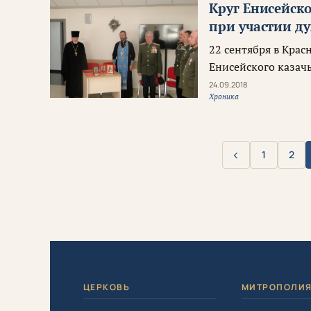
Круг Енисейско
при участии д
22 сентября в Крас
Енисейского казачь
24.09.2018
Хроника
‹
1
2
Назад
ЦЕРКОВЬ
МИТРОПОЛИ