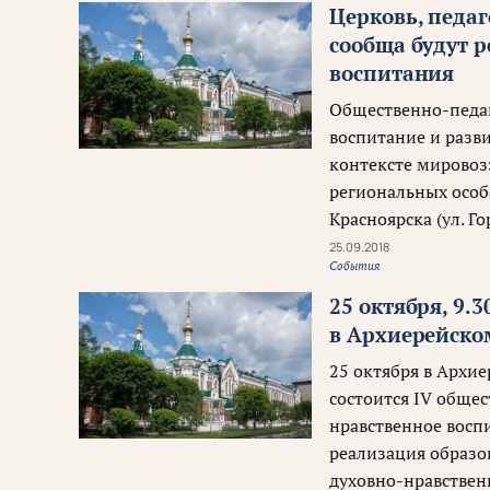
Церковь, педаг
сообща будут 
воспитания
Общественно-педа
воспитание и разв
контексте мировоз
региональных особ
Красноярска (ул. Го
25.09.2018
События
25 октября, 9.
в Архиерейском
25 октября в Архие
состоится IV обще
нравственное восп
реализация образо
духовно-нравствен