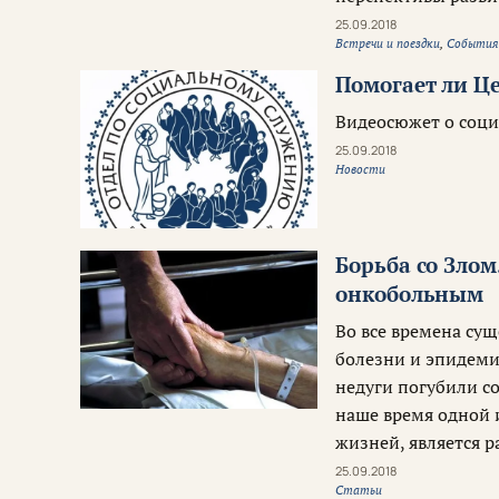
25.09.2018
Встречи и поездки
,
Событи
Помогает ли Ц
Видеосюжет о соци
25.09.2018
Новости
Борьба со Злом
онкобольным
Во все времена су
болезни и эпидемии
недуги погубили с
наше время одной 
жизней, является р
25.09.2018
Статьи