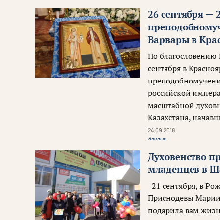
26 сентября — 
преподобномуч
Варвары в Кра
По благословению 
сентября в Красно
преподобномучениц
российской импера
масштабной духовн
Казахстана, начавш
24.09.2018
Анонсы
Духовенство п
младенцев в 
21 сентября, в Ро
Приснодевы Марии,
подарила вам жизн