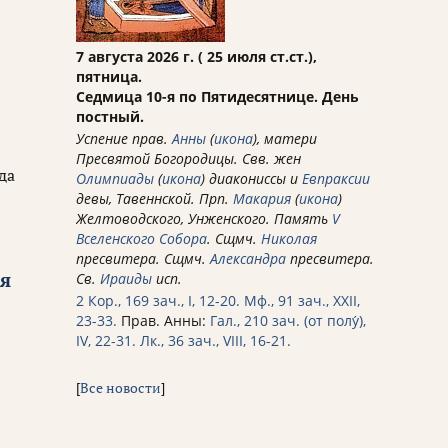
7 августа 2026 г. ( 25 июля ст.ст.),
пятница.
Седмица 10-я по Пятидесятнице. День
постный.
Успение прав.
Анны
(
икона
), матери
Пресвятой Богородицы. Свв. жен
да
Олимпиады
(
икона
) диакониссы и
Евпраксии
девы, Тавеннской. Прп.
Макария
(
икона
)
Желтоводского, Унженского. Память
V
Вселенского Собора
. Сщмч.
Николая
пресвитера. Сщмч.
Александра
пресвитера.
ия
Св.
Ираиды
исп.
2 Кор., 169 зач., I, 12-20.
Мф., 91 зач., XXII,
23-33.
Прав. Анны:
Гал., 210 зач. (от полу́),
IV, 22-31.
Лк., 36 зач., VIII, 16-21.
[
Все новости
]