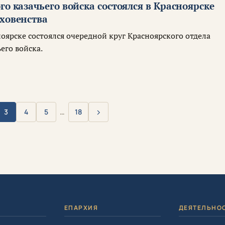
го казачьего войска состоялся в Красноярске
уховенства
ноярске состоялся очередной круг Красноярского отдела
его войска.
›
3
4
5
…
18
Вперёд
Я
ЕПАРХИЯ
ДЕЯТЕЛЬНО