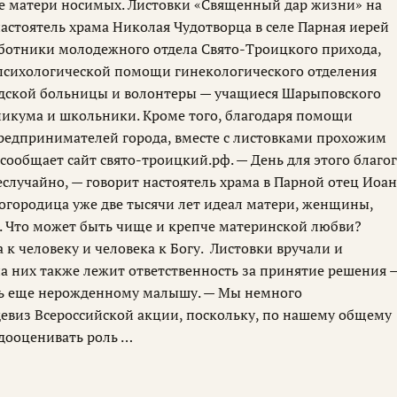
бе матери носимых. Листовки «Священный дар жизни» на
астоятель храма Николая Чудотворца в селе Парная иерей
ботники молодежного отдела Свято-Троицкого прихода,
психологической помощи гинекологического отделения
дской больницы и волонтеры — учащиеся Шарыповского
никума и школьники. Кроме того, благодаря помощи
едпринимателей города, вместе с листовками прохожим
сообщает сайт свято-троицкий.рф. — День для этого благо
случайно, — говорит настоятель храма в Парной отец Иоан
Богородица уже две тысячи лет идеал матери, женщины,
. Что может быть чище и крепче материнской любви?
 к человеку и человека к Богу. Листовки вручали и
а них также лежит ответственность за принятие решения 
нь еще нерожденному малышу. — Мы немного
евиз Всероссийской акции, поскольку, по нашему общему
дооценивать роль …