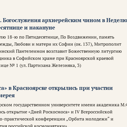
я. Богослужения архиерейским чином в Недел
есятнице и накануне
делю 18-ю по Пятидесятнице, По Воздвижении, память
ежды, Любови и матери их Софии (ок. 137), Митрополит
инский Пантелеимон возглавит Божественную литургию
дника в Софийском храме при Красноярской краевой
ице № 1 (ул. Партизана Железняка, 3)
а» в Красноярске открылись при участии
иерея
ирском государственном университете имени академика М.
ось открытие «Дней Роскосмоса» и IV Всероссийской
о-практической конференции „Орбита молодежи“ и
тия российской космонавтики»