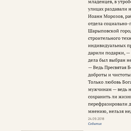
младенцев, в утро
улицах раздавали н
Иоанн Морозов, ра
отдела социально-
Шарыповской горо
строительного тех
индивидуальных пр
дарили подарки, — 
дела был выбран не
— Ведь Пресвятая 
доброты и чистоты
Только любовь Бога
мужчинам — ведь н
сохранить ли жиз
перефразировали д
мнению, нельзя не
24.09.2018
События